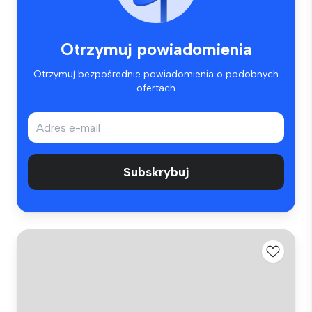
Otrzymuj powiadomienia
Otrzymuj bezpośrednie powiadomienia o podobnych
ofertach
Subskrybuj