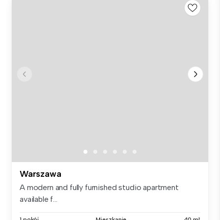
Warszawa
A modern and fully furnished studio apartment
available f...
1 pokój
Mieszkanie
40 m²