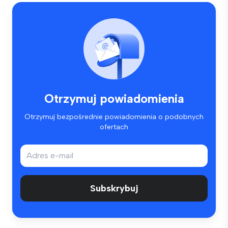
Otrzymuj powiadomienia
Otrzymuj bezpośrednie powiadomienia o podobnych
ofertach
Subskrybuj