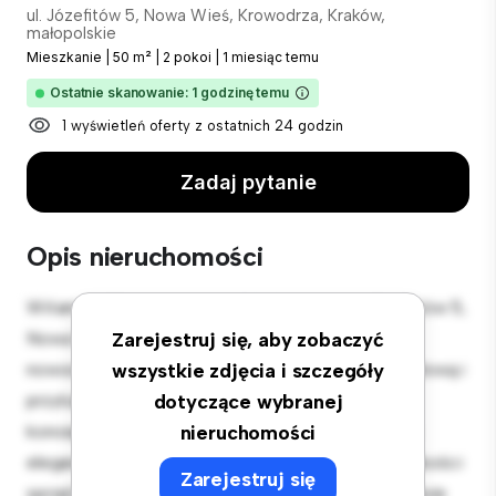
ul. Józefitów 5, Nowa Wieś, Krowodrza, Kraków,
małopolskie
Mieszkanie
|
50 m²
|
2 pokoi
|
1 miesiąc temu
Ostatnie skanowanie: 1 godzinę temu
1 wyświetleń oferty z ostatnich 24 godzin
Zadaj pytanie
Opis nieruchomości
Witamy w Twojej nowej miejskiej oazie w ul. Józefitów 5,
Nowa Wieś, Krowodrza, Kraków, małopolskie! Ten
Zarejestruj się, aby zobaczyć
nowoczesny apartament z 2 sypialniami oferuje stylową i
wszystkie zdjęcia i szczegóły
przytulną przestrzeń do zamieszkania. Otwarta
dotyczące wybranej
koncepcja układu idealnie nadaje się do rozrywki, a
nieruchomości
elegancka kuchnia jest wyposażona w najwyższej jakości
Zarejestruj się
sprzęt. Dzięki doskonałej lokalizacji będziesz zaledwie