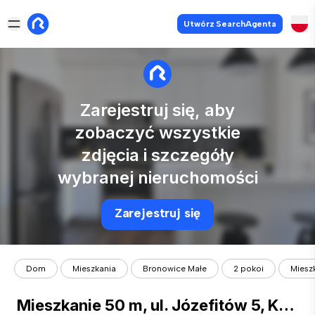
Utwórz SearchAgenta
Zarejestruj się, aby
zobaczyć wszystkie
zdjęcia i szczegóły
wybranej nieruchomości
Zarejestruj się
Dom
Mieszkania
Bronowice Małe
2 pokoi
Mieszk
Mieszkanie 50 m, ul. Józefitów 5, Kraków-Krowodrza