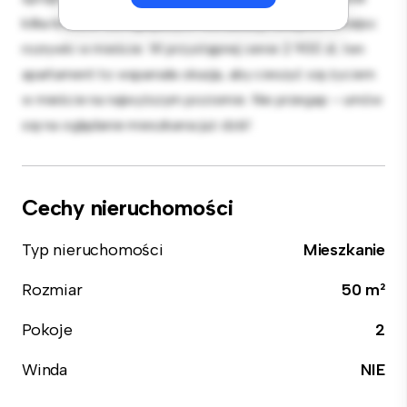
kilka kroków od najlepszych restauracji, sklepów i miejsc
rozrywki w mieście. W przystępnej cenie 2 900 zł, ten
apartament to wspaniała okazja, aby cieszyć się życiem
w mieście na najwyższym poziomie. Nie przegap – umów
się na oglądanie mieszkania już dziś!
Cechy nieruchomości
Typ nieruchomości
Mieszkanie
Rozmiar
50 m²
Pokoje
2
Winda
NIE