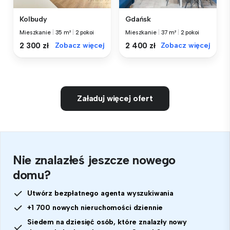
Kolbudy
Gdańsk
Mieszkanie
|
35 m²
|
2 pokoi
Mieszkanie
|
37 m²
|
2 pokoi
2 300 zł
Zobacz więcej
2 400 zł
Zobacz więcej
Załaduj więcej ofert
Nie znalazłeś jeszcze nowego
domu?
Utwórz bezpłatnego agenta wyszukiwania
+1 700 nowych nieruchomości dziennie
Siedem na dziesięć osób, które znalazły nowy