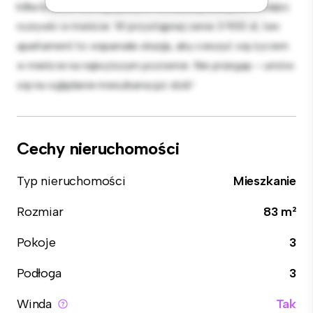
kilka kroków od najlepszych restauracji, sklepów i miejsc
rozrywki w mieście. W przystępnej cenie 3 900 zł, ten
apartament to wspaniała okazja, aby cieszyć się życiem
w mieście na najwyższym poziomie. Nie przegap – umów
się na oglądanie mieszkania już dziś!
Cechy nieruchomości
Typ nieruchomości
Mieszkanie
Rozmiar
83 m²
Pokoje
3
Podłoga
3
Winda
Tak