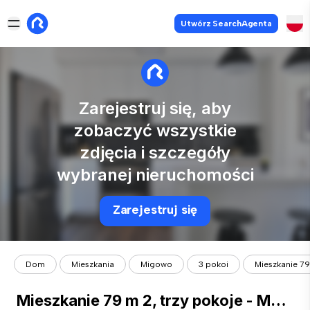
Utwórz SearchAgenta
Zarejestruj się, aby
zobaczyć wszystkie
zdjęcia i szczegóły
wybranej nieruchomości
Zarejestruj się
Dom
Mieszkania
Migowo
3 pokoi
Mieszkanie 79 
Mieszkanie 79 m 2, trzy pokoje - Myśliwska Park