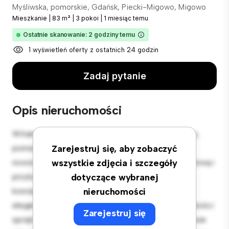
Myśliwska, pomorskie, Gdańsk, Piecki-Migowo, Migowo
Mieszkanie
|
83 m²
|
3 pokoi
|
1 miesiąc temu
Ostatnie skanowanie: 2 godziny temu
1 wyświetleń oferty z ostatnich 24 godzin
Zadaj pytanie
Opis nieruchomości
Witamy w Twojej nowej miejskiej oazie w Myśliwska,
pomorskie, Gdańsk, Piecki-Migowo, Migowo! Ten
Zarejestruj się, aby zobaczyć
nowoczesny apartament z 3 sypialniami oferuje stylową i
wszystkie zdjęcia i szczegóły
przytulną przestrzeń do zamieszkania. Otwarta
dotyczące wybranej
koncepcja układu idealnie nadaje się do rozrywki, a
nieruchomości
elegancka kuchnia jest wyposażona w najwyższej jakości
Zarejestruj się
sprzęt. Dzięki doskonałej lokalizacji będziesz zaledwie