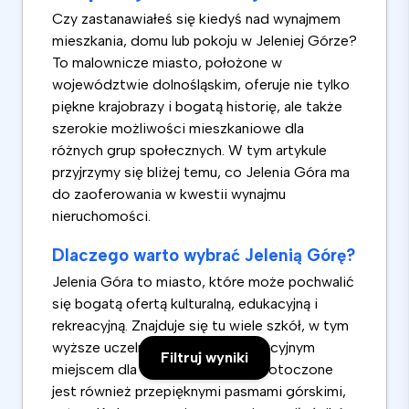
Czy zastanawiałeś się kiedyś nad wynajmem
mieszkania, domu lub pokoju w Jeleniej Górze?
To malownicze miasto, położone w
województwie dolnośląskim, oferuje nie tylko
piękne krajobrazy i bogatą historię, ale także
szerokie możliwości mieszkaniowe dla
różnych grup społecznych. W tym artykule
przyjrzymy się bliżej temu, co Jelenia Góra ma
do zaoferowania w kwestii wynajmu
nieruchomości.
Dlaczego warto wybrać Jelenią Górę?
Jelenia Góra to miasto, które może pochwalić
się bogatą ofertą kulturalną, edukacyjną i
rekreacyjną. Znajduje się tu wiele szkół, w tym
wyższe uczelnie, co czyni je atrakcyjnym
Filtruj wyniki
miejscem dla studentów. Miasto otoczone
jest również przepięknymi pasmami górskimi,