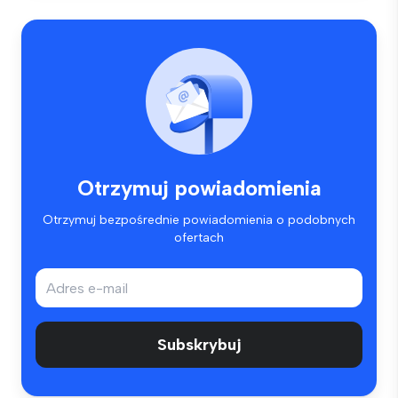
Otrzymuj powiadomienia
Otrzymuj bezpośrednie powiadomienia o podobnych
ofertach
Subskrybuj