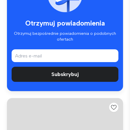
Otrzymuj powiadomienia
Otrzymuj bezpośrednie powiadomienia o podobnych
ofertach
Subskrybuj