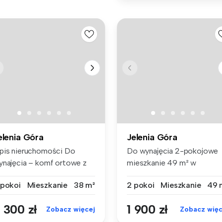
elenia Góra
Jelenia Góra
pis nieruchomości Do
Do wynajęcia 2-pokojowe
ynajęcia – komf ortowe z
mieszkanie 49 m² w
lkone...
klimatycznej k...
 pokoi
Mieszkanie
38 m²
2 pokoi
Mieszkanie
49 
 300 zł
1 900 zł
Zobacz więcej
Zobacz więc