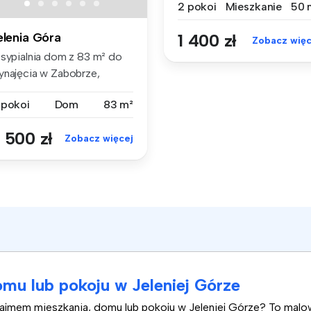
2 pokoi
Mieszkanie
50 
elenia Góra
1 400 zł
Zobacz więc
 sypialnia dom z 83 m² do
ynajęcia w Zabobrze,
OLNOŚLĄ...
 pokoi
Dom
83 m²
 500 zł
Zobacz więcej
mu lub pokoju w Jeleniej Górze
najmem mieszkania, domu lub pokoju w Jeleniej Górze? To mal