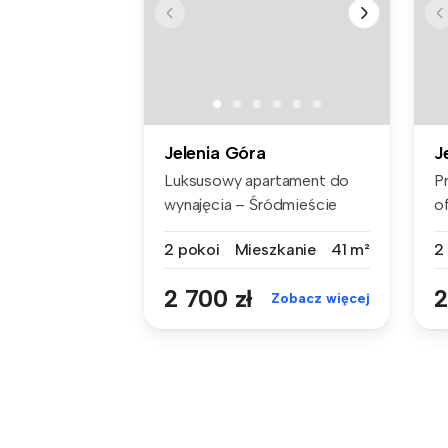
Jelenia Góra
J
Luksusowy apartament do
P
wynajęcia – Śródmieście
o
Jeleniej ...
d
2 pokoi
Mieszkanie
41 m²
2
2 700 zł
2
Zobacz więcej