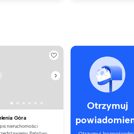
Otrzymuj
powiadomien
elenia Góra
pis nieruchomości
rzedstawiamy Państwu
Otrzymuj bezpośredni