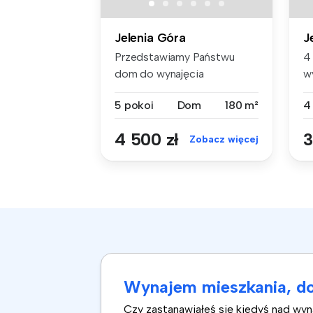
Jelenia Góra
J
Przedstawiamy Państwu
4
dom do wynajęcia
w
zlokalizowany na t...
D
5 pokoi
Dom
180 m²
4
4 500 zł
3
Zobacz więcej
Wynajem mieszkania, do
Czy zastanawiałeś się kiedyś nad wy