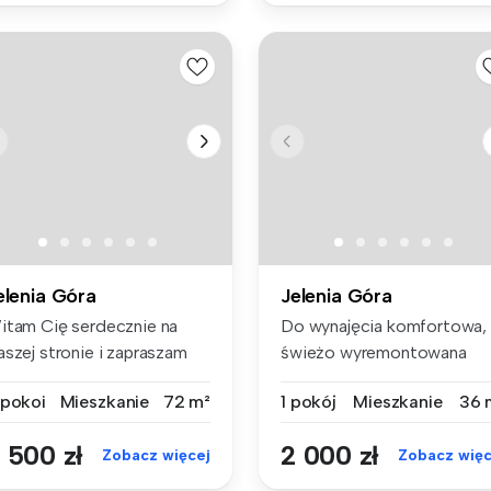
elenia Góra
Jelenia Góra
itam Cię serdecznie na
Do wynajęcia komfortowa,
aszej stronie i zapraszam
świeżo wyremontowana
 zap...
kawalerka (...
 pokoi
Mieszkanie
72 m²
1 pokój
Mieszkanie
36 
 500 zł
2 000 zł
Zobacz więcej
Zobacz więc