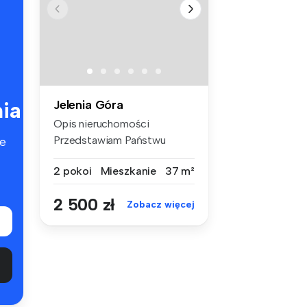
ia
Jelenia Góra
Opis nieruchomości
Przedstawiam Państwu
e
komfortowe mies...
2 pokoi
Mieszkanie
37 m²
2 500 zł
Zobacz więcej