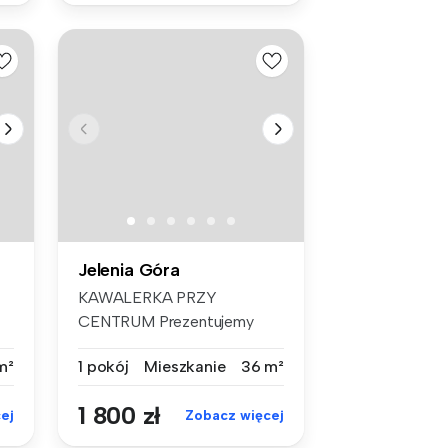
Jelenia Góra
KAWALERKA PRZY
CENTRUM Prezentujemy
Państwu do wynajęci...
m²
1 pokój
Mieszkanie
36 m²
1 800 zł
ej
Zobacz więcej