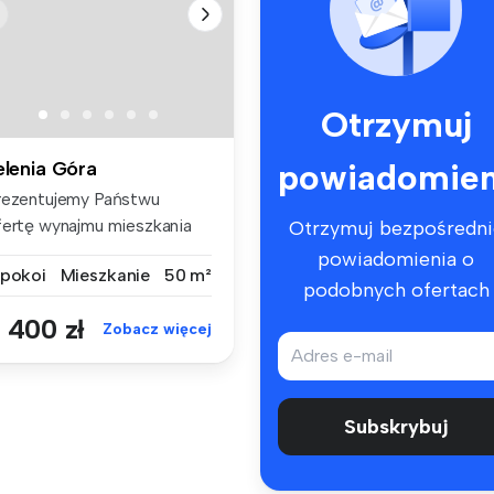
Otrzymuj
powiadomien
elenia Góra
rezentujemy Państwu
fertę wynajmu mieszkania
Otrzymuj bezpośredni
wupokojow...
powiadomienia o
 pokoi
Mieszkanie
50 m²
podobnych ofertach
 400 zł
Zobacz więcej
Subskrybuj