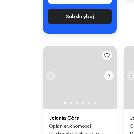
Subskrybuj
Jelenia Góra
J
Opis nieruchomości
O
Doskonała lokalizacja na
P