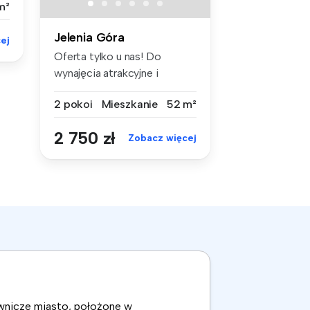
m²
Jelenia Góra
ej
Oferta tylko u nas! Do
wynajęcia atrakcyjne i
rozkładow...
2 pokoi
Mieszkanie
52 m²
2 750 zł
Zobacz więcej
ownicze miasto, położone w