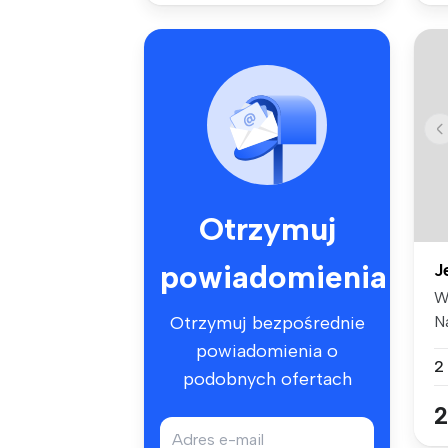
Otrzymuj
powiadomienia
J
W
N
Otrzymuj bezpośrednie
do
powiadomienia o
2
podobnych ofertach
2