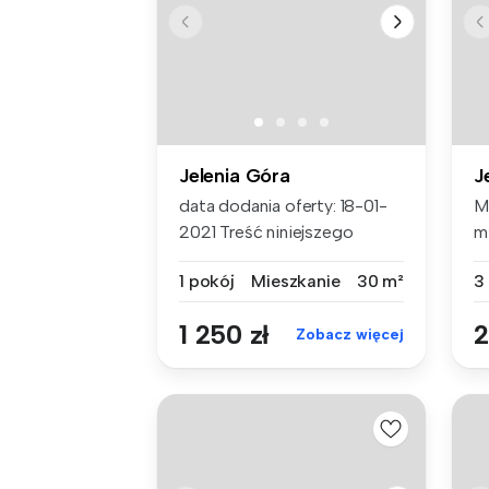
Jelenia Góra
J
data dodania oferty: 18-01-
M
2021 Treść niniejszego
m
ogłosze...
wz
1 pokój
Mieszkanie
30 m²
3
1 250 zł
2
Zobacz więcej