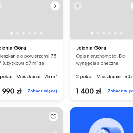
elenia Góra
Jelenia Góra
ieszkanie o powierzchni 75
Opis nieruchomości Do
² (użytkowa 67 m² ze
wynajęcia słoneczne
ględu...
mieszkanie 2-...
 pokoi
Mieszkanie
75 m²
2 pokoi
Mieszkanie
50 
 990 zł
1 400 zł
Zobacz więcej
Zobacz więc