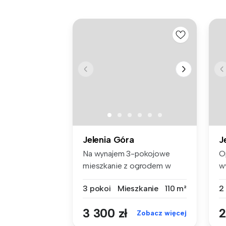
Jelenia Góra
J
Na wynajem 3-pokojowe
O
mieszkanie z ogrodem w
w
Cieplicach!...
ba
3 pokoi
Mieszkanie
110 m²
2
3 300 zł
2
Zobacz więcej