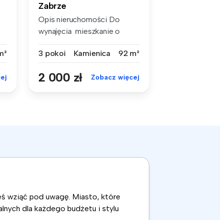
Zabrze
Opis nieruchomości Do
wynajęcia mieszkanie o
powierzch...
m²
3 pokoi
Kamienica
92 m²
2 000 zł
ej
Zobacz więcej
neś wziąć pod uwagę. Miasto, które
lnych dla każdego budżetu i stylu