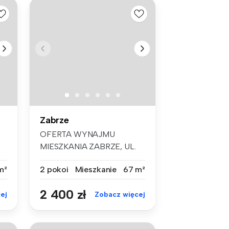
Zabrze
OFERTA WYNAJMU
MIESZKANIA ZABRZE, UL.
HEWELIUSZA Na wyn...
m²
2 pokoi
Mieszkanie
67 m²
2 400 zł
ej
Zobacz więcej