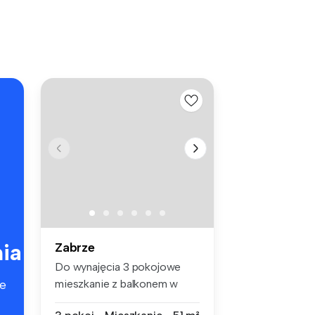
ia
Zabrze
Do wynajęcia 3 pokojowe
mieszkanie z balkonem w
e
cichej i ...