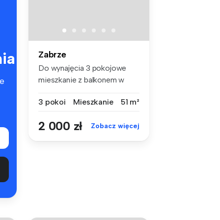
ia
Zabrze
Do wynajęcia 3 pokojowe
mieszkanie z balkonem w
e
cichej i ...
3 pokoi
Mieszkanie
51 m²
2 000 zł
Zobacz więcej