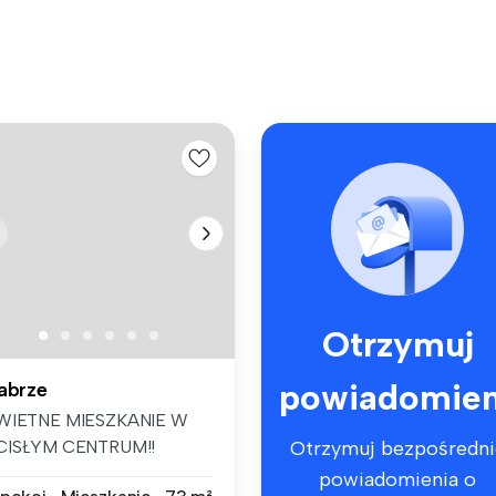
Otrzymuj
powiadomien
abrze
WIETNE MIESZKANIE W
CISŁYM CENTRUM!!
Otrzymuj bezpośredni
olecam do wynaj...
powiadomienia o