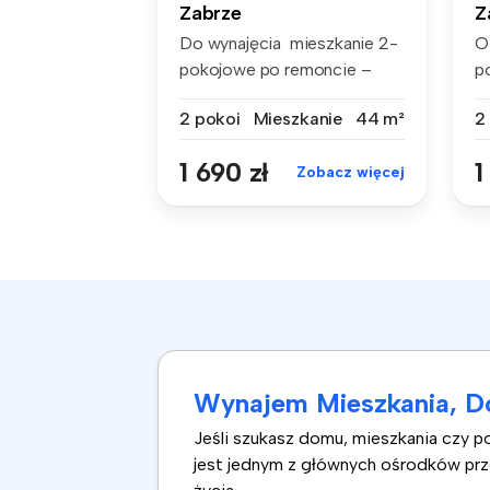
Zabrze
Z
Do wynajęcia mieszkanie 2-
O
pokojowe po remoncie –
p
Zabrze,...
Za
2 pokoi
Mieszkanie
44 m²
2
1 690 zł
1
Zobacz więcej
Wynajem Mieszkania, Do
Jeśli szukasz domu, mieszkania czy po
jest jednym z głównych ośrodków prze