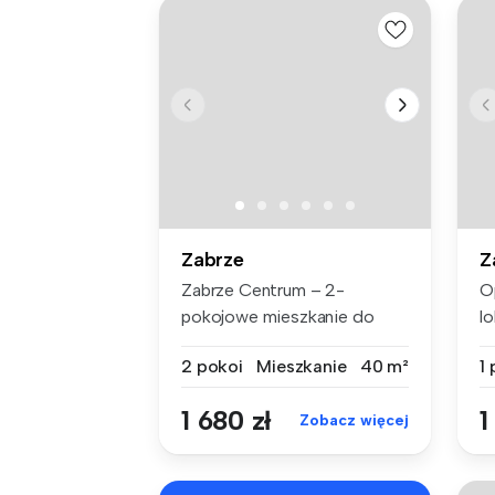
Zabrze
Z
Zabrze Centrum – 2-
O
pokojowe mieszkanie do
lo
wynajęcia, ul. ...
fu
2 pokoi
Mieszkanie
40 m²
1
1 680 zł
1
Zobacz więcej