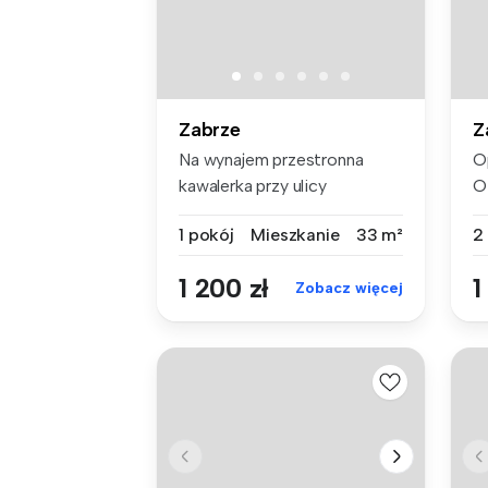
Zabrze
Z
Na wynajem przestronna
O
kawalerka przy ulicy
O
Gdańskiej w Z...
Z
1 pokój
Mieszkanie
33 m²
2
1 200 zł
1
Zobacz więcej