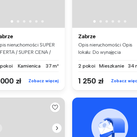
abrze
Zabrze
pis nieruchomości SUPER
Opis nieruchomości Opis
FERTA / SUPER CENA /
lokalu: Do wynajęcia
ADZWOŃ ...
funkcjon...
 pokoi
Kamienica
37 m²
2 pokoi
Mieszkanie
34 
 000 zł
1 250 zł
Zobacz więcej
Zobacz więc