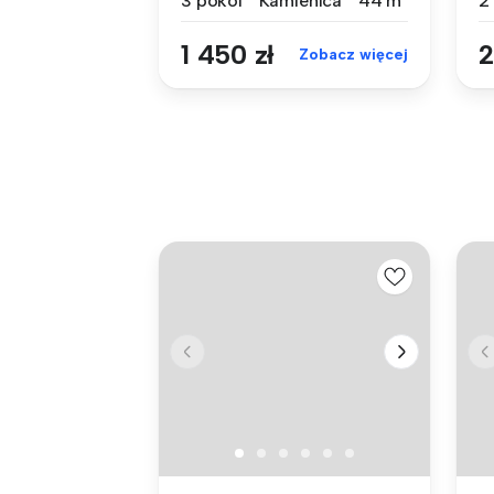
3 pokoi
Kamienica
44 m²
2
1 450 zł
2
Zobacz więcej