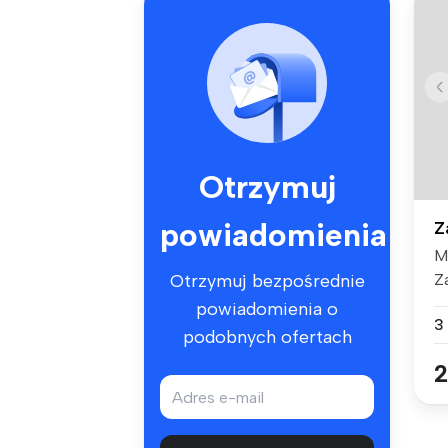
Otrzymuj
powiadomienia
Z
M
Za
Otrzymuj bezpośrednie
wy
powiadomienia o
3
podobnych ofertach
2