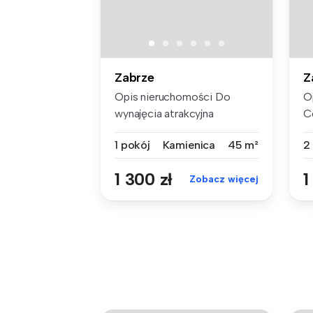
Zabrze
Z
Opis nieruchomości Do
O
wynajęcia atrakcyjna
C
kawalerka w ...
mi
1 pokój
Kamienica
45 m²
2
1 300 zł
1
Zobacz więcej