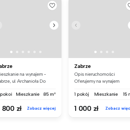
abrze
Zabrze
ieszkanie na wynajem -
Opis nieruchomości
brze, ul. Archanioła Do
Oferujemy na wynajem
najęc...
mieszkanie o po...
 pokoi
Mieszkanie
85 m²
1 pokój
Mieszkanie
15 
 800 zł
1 000 zł
Zobacz więcej
Zobacz więc