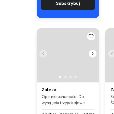
Subskrybuj
Zabrze
Z
Opis nieruchomości Do
S
wynajęcia trzypokojowe
Ś
mieszkanie...
P