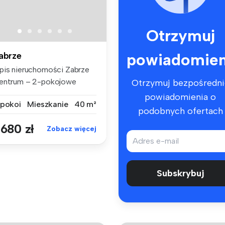
Otrzymuj
powiadomien
abrze
pis nieruchomości Zabrze
entrum – 2-pokojowe
Otrzymuj bezpośredni
eszkan...
powiadomienia o
 pokoi
Mieszkanie
40 m²
podobnych ofertach
 680 zł
Zobacz więcej
Subskrybuj