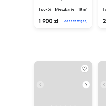
2026-09-0...
kt
1 pokój
Mieszkanie
18 m²
1
1 900 zł
2
Zobacz więcej