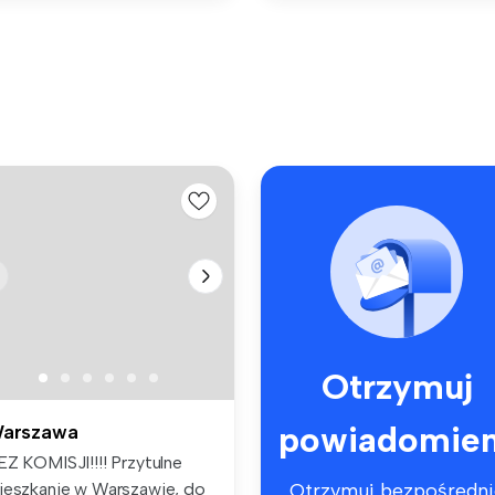
Otrzymuj
powiadomien
arszawa
EZ KOMISJI!!!! Przytulne
ieszkanie w Warszawie, do
Otrzymuj bezpośredni