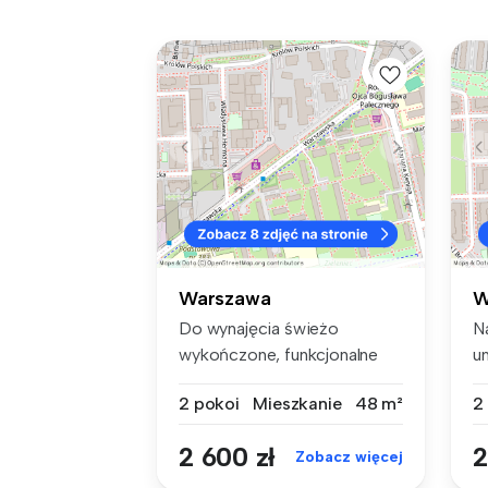
Warszawa
W
Do wynajęcia świeżo
N
wykończone, funkcjonalne
u
mieszkanie d...
mi
2 pokoi
Mieszkanie
48 m²
2
2 600 zł
2
Zobacz więcej