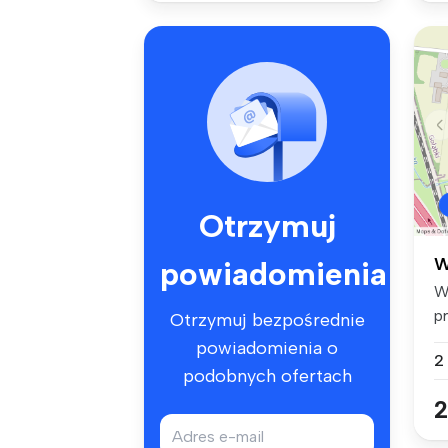
Otrzymuj
W
powiadomienia
W
p
Otrzymuj bezpośrednie
44
powiadomienia o
2
podobnych ofertach
2