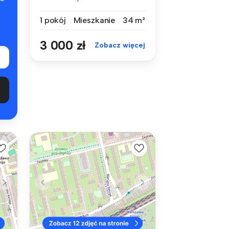
m², prze...
1 pokój
Mieszkanie
34 m²
3 000 zł
Zobacz więcej