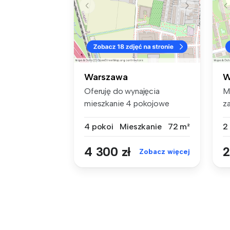
Warszawa
W
Oferuję do wynajęcia
M
mieszkanie 4 pokojowe
z
umeblowane, o ...
w
4 pokoi
Mieszkanie
72 m²
2
4 300 zł
2
Zobacz więcej