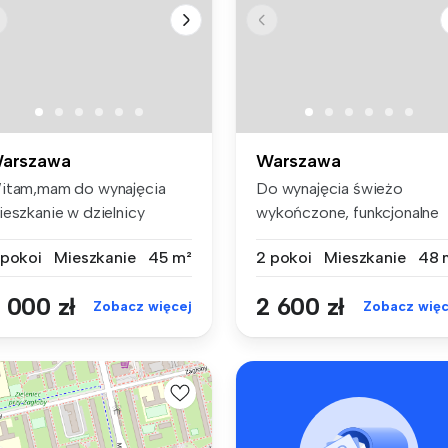
arszawa
Warszawa
itam,mam do wynajęcia
Do wynajęcia świeżo
ieszkanie w dzielnicy
wykończone, funkcjonalne
sus,jest ...
mieszkanie d...
 pokoi
Mieszkanie
45 m²
2 pokoi
Mieszkanie
48 
 000 zł
2 600 zł
Zobacz więcej
Zobacz więc