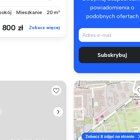
ór...
powiadomienia o
 pokój
Mieszkanie
20 m²
podobnych ofertach
 800 zł
Zobacz więcej
Subskrybuj