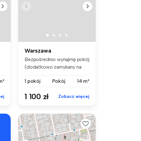
Warszawa
Bezpośrednio wynajmę pokój
(dodatkowo zamykany na
klucz) ...
m²
1 pokój
Pokój
14 m²
1 100 zł
ej
Zobacz więcej