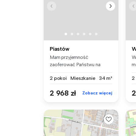
Piastów
W
Mam przyjemność
W
zaoferować Państwu na
m
wynajem świeżo odda...
Ur
2 pokoi
Mieszkanie
34 m²
2
2 968 zł
2
Zobacz więcej