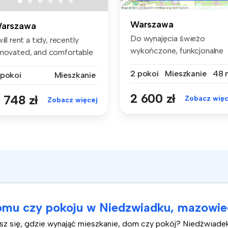
Warszawa
arszawa
Do wynajęcia świeżo
will rent a tidy, recently
wykończone, funkcjonalne
enovated, and comfortable
mieszkanie d...
.
2 pokoi
Mieszkanie
48 
 pokoi
Mieszkanie
2 600 zł
 748 zł
Zobacz więc
Zobacz więcej
mu czy pokoju w Niedzwiadku, mazowie
asz się, gdzie wynająć mieszkanie, dom czy pokój? Niedźwiad