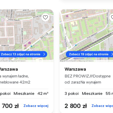
arszawa
Warszawa
a wynajem ładne,
BEZ PROWIZJI!Dostępne
meblowane 42m2
od: zarazNa wynajem
eszkanie w spokojnej ...
przestronne, 3-...
 pokoi
Mieszkanie
42 m²
3 pokoi
Mieszkanie
55 
 700 zł
2 800 zł
Zobacz więcej
Zobacz więc