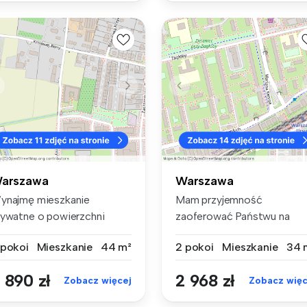
arszawa
Warszawa
ynajmę mieszkanie
Mam przyjemność
rywatne o powierzchni
zaoferować Państwu na
,5m2 przy uli...
wynajem świeżo odda...
 pokoi
Mieszkanie
44 m²
2 pokoi
Mieszkanie
34 
 890 zł
2 968 zł
Zobacz więcej
Zobacz więc