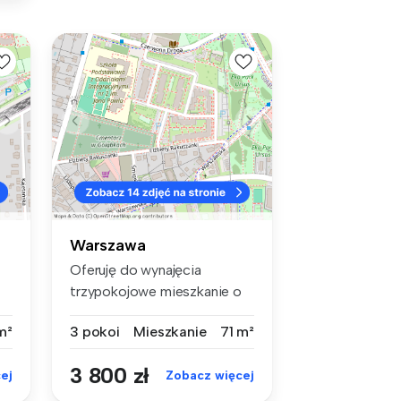
Warszawa
Oferuję do wynajęcia
trzypokojowe mieszkanie o
metrażu 72...
m²
3 pokoi
Mieszkanie
71 m²
3 800 zł
ej
Zobacz więcej