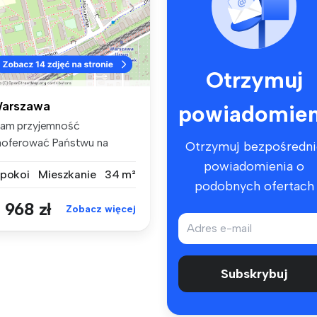
Otrzymuj
arszawa
powiadomien
am przyjemność
aoferować Państwu na
Otrzymuj bezpośredni
ynajem świeżo odda...
powiadomienia o
 pokoi
Mieszkanie
34 m²
podobnych ofertach
 968 zł
Zobacz więcej
Subskrybuj