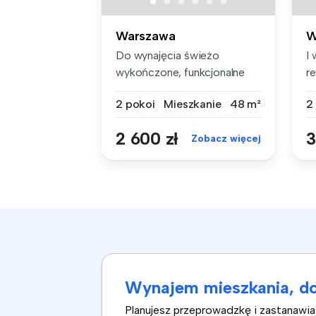
Warszawa
W
Do wynajęcia świeżo
I 
wykończone, funkcjonalne
r
mieszkanie d...
2..
2 pokoi
Mieszkanie
48 m²
2
2 600 zł
3
Zobacz więcej
Wynajem mieszkania, do
Planujesz przeprowadzkę i zastanawi