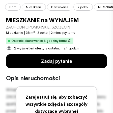
Dom
Mieszkania
Dziewoklicz
2 pokoi
MIESZKAN
MIESZKANIE na WYNAJEM
ZACHODNIOPOMORSKIE, SZCZECIN
Mieszkanie
|
38 m²
|
2 pokoi
|
2 miesięcy temu
Ostatnie skanowanie: 6 godziny temu
2 wyświetleń oferty z ostatnich 24 godzin
Zadaj pytanie
Opis nieruchomości
Witamy w Twojej nowej miejskiej oazie w
ZACHODNIOPOMORSKIE, SZCZECIN! Ten nowoczesny
Zarejestruj się, aby zobaczyć
apartament z 2 sypialniami oferuje stylową i przytulną
wszystkie zdjęcia i szczegóły
przestrzeń do zamieszkania. Otwarta koncepcja układu
dotyczące wybranej