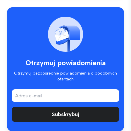
Otrzymuj powiadomienia
Otrzymuj bezpośrednie powiadomienia o podobnych
ofertach
Subskrybuj