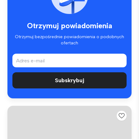
Otrzymuj powiadomienia
Otrzymuj bezpośrednie powiadomienia o podobnych
ofertach
Subskrybuj