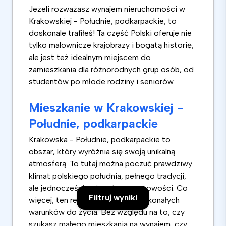
Jeżeli rozważasz wynajem nieruchomości w
Krakowskiej - Południe, podkarpackie, to
doskonale trafiłeś! Ta część Polski oferuje nie
tylko malownicze krajobrazy i bogatą historię,
ale jest też idealnym miejscem do
zamieszkania dla różnorodnych grup osób, od
studentów po młode rodziny i seniorów.
Mieszkanie w Krakowskiej -
Południe, podkarpackie
Krakowska - Południe, podkarpackie to
obszar, który wyróżnia się swoją unikalną
atmosferą. To tutaj można poczuć prawdziwy
klimat polskiego południa, pełnego tradycji,
ale jednocześnie otwartego na nowości. Co
Filtruj wyniki
więcej, ten rejon jest znany z doskonałych
warunków do życia. Bez względu na to, czy
szukasz małego mieszkania na wynajem, czy