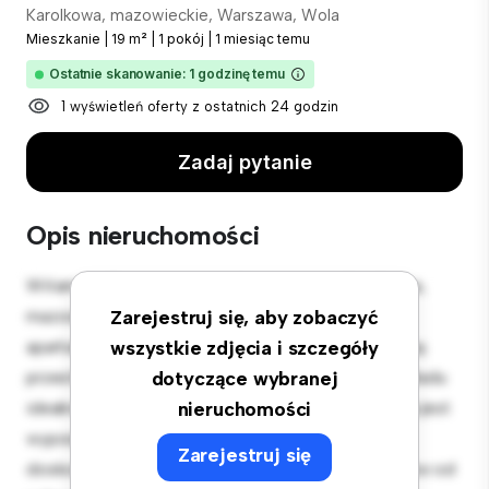
Karolkowa, mazowieckie, Warszawa, Wola
Mieszkanie
|
19 m²
|
1 pokój
|
1 miesiąc temu
Ostatnie skanowanie: 1 godzinę temu
1 wyświetleń oferty z ostatnich 24 godzin
Zadaj pytanie
Opis nieruchomości
Witamy w Twojej nowej miejskiej oazie w Karolkowa,
mazowieckie, Warszawa, Wola! Ten nowoczesny
Zarejestruj się, aby zobaczyć
apartament z 1 sypialniami oferuje stylową i przytulną
wszystkie zdjęcia i szczegóły
przestrzeń do zamieszkania. Otwarta koncepcja układu
dotyczące wybranej
idealnie nadaje się do rozrywki, a elegancka kuchnia jest
nieruchomości
wyposażona w najwyższej jakości sprzęt. Dzięki
Zarejestruj się
doskonałej lokalizacji będziesz zaledwie kilka kroków od