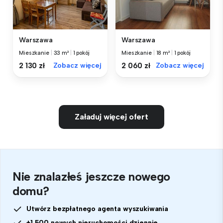
Warszawa
Warszawa
Mieszkanie
|
33 m²
|
1 pokój
Mieszkanie
|
18 m²
|
1 pokój
2 130 zł
Zobacz więcej
2 060 zł
Zobacz więcej
Załaduj więcej ofert
Nie znalazłeś jeszcze nowego
domu?
Utwórz bezpłatnego agenta wyszukiwania
+1 500 nowych nieruchomości dziennie