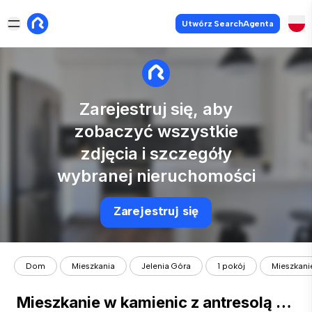
Utwórz SearchAgenta
Zarejestruj się, aby
zobaczyć wszystkie
zdjęcia i szczegóły
wybranej nieruchomości
Zarejestruj się
Dom
Mieszkania
Jelenia Góra
1 pokój
Mieszkanie
Mieszkanie w kamienic z antresolą | Parking Metro