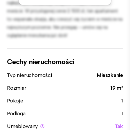
najlepszych restauracji, sklepów i miejsc rozrywki w
mieście. W przystępnej cenie 2 500 zł, ten apartament
to wspaniała okazja, aby cieszyć się życiem w mieście na
najwyższym poziomie. Nie przegap – umów się na
oglądanie mieszkania już dziś!
Cechy nieruchomości
Typ nieruchomości
Mieszkanie
Rozmiar
19 m²
Pokoje
1
Podłoga
1
Umeblowany
Tak