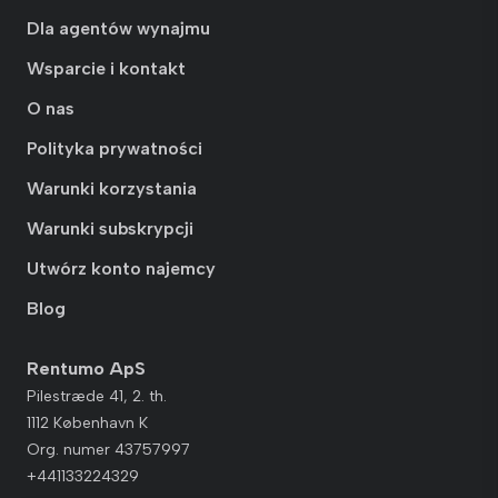
Dla agentów wynajmu
Wsparcie i kontakt
O nas
Polityka prywatności
Warunki korzystania
Warunki subskrypcji
Utwórz konto najemcy
Blog
Rentumo ApS
Pilestræde 41, 2. th.
1112 København K
Org. numer 43757997
+441133224329