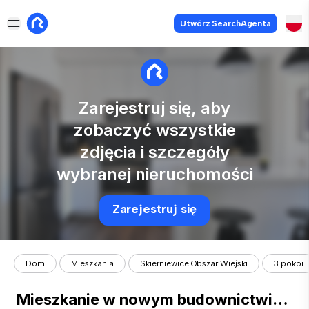
Utwórz SearchAgenta
Zarejestruj się, aby
zobaczyć wszystkie
zdjęcia i szczegóły
wybranej nieruchomości
Zarejestruj się
Dom
Mieszkania
Skierniewice Obszar Wiejski
3 pokoi
Mieszkanie w nowym budownictwie centrum miasta