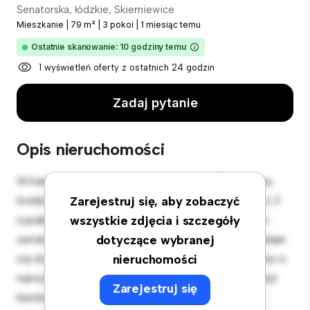
Senatorska, łódzkie, Skierniewice
Mieszkanie
|
79 m²
|
3 pokoi
|
1 miesiąc temu
Ostatnie skanowanie: 10 godziny temu
1 wyświetleń oferty z ostatnich 24 godzin
Zadaj pytanie
Opis nieruchomości
Witamy w Twojej nowej miejskiej oazie w Senatorska,
łódzkie, Skierniewice! Ten nowoczesny apartament z 3
Zarejestruj się, aby zobaczyć
sypialniami oferuje stylową i przytulną przestrzeń do
wszystkie zdjęcia i szczegóły
zamieszkania. Otwarta koncepcja układu idealnie nadaje
dotyczące wybranej
się do rozrywki, a elegancka kuchnia jest wyposażona w
nieruchomości
najwyższej jakości sprzęt. Dzięki doskonałej lokalizacji
Zarejestruj się
będziesz zaledwie kilka kroków od najlepszych