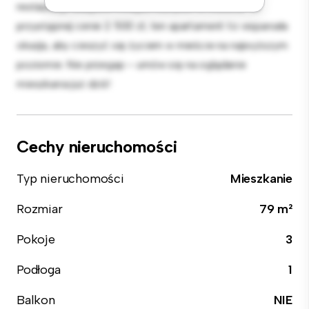
restauracji, sklepów i miejsc rozrywki w mieście. W
przystępnej cenie 2 500 zł, ten apartament to wspaniała
okazja, aby cieszyć się życiem w mieście na najwyższym
poziomie. Nie przegap – umów się na oglądanie
mieszkania już dziś!
Cechy nieruchomości
Typ nieruchomości
Mieszkanie
Rozmiar
79 m²
Pokoje
3
Podłoga
1
Balkon
NIE