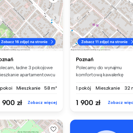
oznań
Poznań
olecam, ładne 3 pokojowe
Polecamy do wynajmu
ieszkanie apartamentowcu
komfortową kawalerkę
201...
położoną na ul.P...
 pokoi
Mieszkanie
58 m²
1 pokój
Mieszkanie
32 
 900 zł
1 900 zł
Zobacz więcej
Zobacz więc