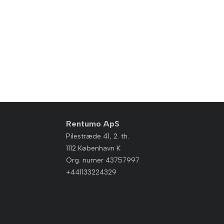
Rentumo ApS
Pilestræde 41, 2. th.
1112 København K
Org. numer 43757997
+441133224329