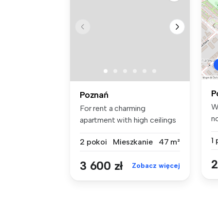
P
Poznań
W
For rent a charming
n
apartment with high ceilings
ka
in a won...
1
2 pokoi
Mieszkanie
47 m²
2
3 600 zł
Zobacz więcej