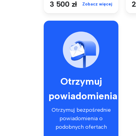
3 500 zł
2
Zobacz więcej
Otrzymuj
powiadomienia
Otrzymuj bezpośrednie
powiadomienia o
podobnych ofertach