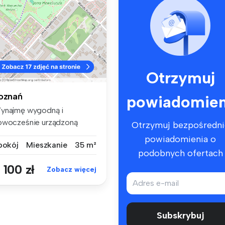
Otrzymuj
oznań
powiadomien
ynajmę wygodną i
owocześnie urządzoną
Otrzymuj bezpośredni
walerkę na nowo...
powiadomienia o
 pokój
Mieszkanie
35 m²
podobnych ofertach
 100 zł
Zobacz więcej
Subskrybuj