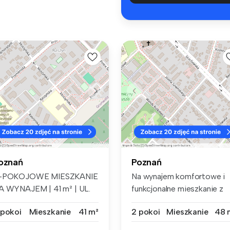
oznań
Poznań
-POKOJOWE MIESZKANIE
Na wynajem komfortowe i
A WYNAJEM | 41 m² | UL.
funkcjonalne mieszkanie z
ASZYŃSKA ...
ogródki...
 pokoi
Mieszkanie
41 m²
2 pokoi
Mieszkanie
48 