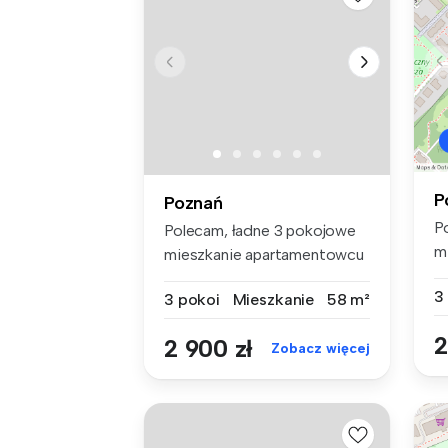
P
Poznań
P
Polecam, ładne 3 pokojowe
m
mieszkanie apartamentowcu
z 
z 201...
3
3 pokoi
Mieszkanie
58 m²
2
2 900 zł
Zobacz więcej