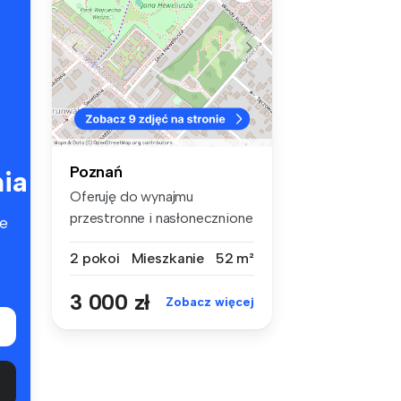
Poznań
ia
Oferuję do wynajmu
przestronne i nasłonecznione
e
mieszkani...
2 pokoi
Mieszkanie
52 m²
3 000 zł
Zobacz więcej