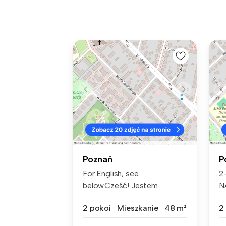
Poznań
P
For English, see
2
below.Cześć! Jestem
N
prywatną właściciel...
R
2 pokoi
Mieszkanie
48 m²
2