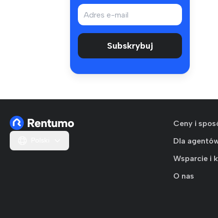
Subskrybuj
Ceny i spos
Polski
Dla agentó
Wsparcie i 
O nas