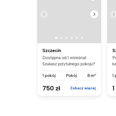
Szczecin
S
Dostępna od 1 września!
P
Szukasz przytulnego pokoju?
k
Naj...
Sz
1 pokój
Pokój
8 m²
1
750 zł
1
Zobacz więcej