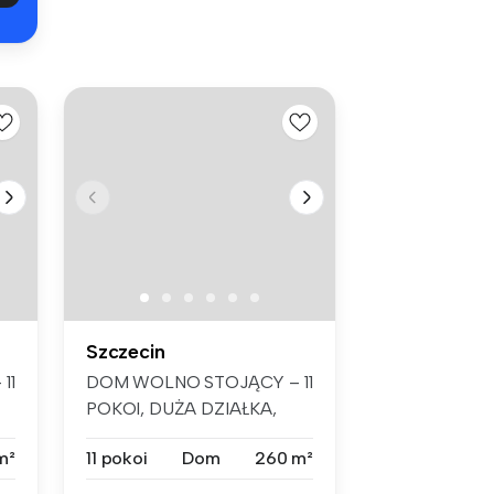
Szczecin
11
DOM WOLNO STOJĄCY – 11
POKOI, DUŻA DZIAŁKA,
SZCZECIN KIJE...
m²
11 pokoi
Dom
260 m²