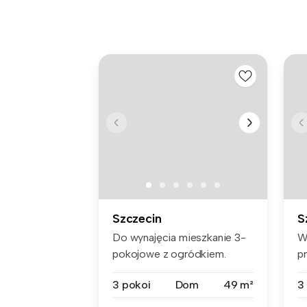
Szczecin
S
Do wynajęcia mieszkanie 3-
W
pokojowe z ogródkiem.
p
Czynsz na...
o
3 pokoi
Dom
49 m²
3