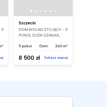
Szczecin
11
DOM WOLNO STOJĄCY - 11
POKOI, DUŻA DZIAŁKA,
SZCZECIN KIJE...
m²
11 pokoi
Dom
260 m²
8 500 zł
ej
Zobacz więcej