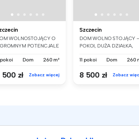
zczecin
Szczecin
OM WOLNOSTOJĄCY O
DOM WOLNO STOJĄCY – 
GROMNYM POTENCJALE
POKOI, DUŻA DZIAŁKA,
 11 POKOI, DUŻA D...
SZCZECIN KIJE...
 pokoi
Dom
260 m²
11 pokoi
Dom
260 
 500 zł
8 500 zł
Zobacz więcej
Zobacz więc