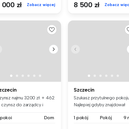
 000 zł
8 500 zł
Zobacz więcej
Zobacz więc
zczecin
Szczecin
zynsz najmu 3200 zł. + 462
Szukasz przytulnego pokoj
. czynsz do zarządcy i
Najlepiej gdyby znajdował
di...
się...
 pokoi
Dom
1 pokój
Pokój
9 