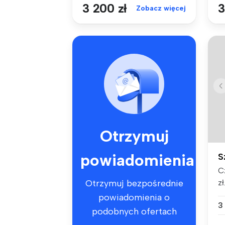
3 200 zł
3
Zobacz więcej
Otrzymuj
powiadomienia
S
C
zł
Otrzymuj bezpośrednie
me
powiadomienia o
3
podobnych ofertach