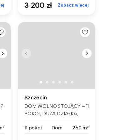
3 200 zł
ej
Zobacz więcej
Szczecin
u?
DOM WOLNO STOJĄCY – 11
POKOI, DUŻA DZIAŁKA,
SZCZECIN KIJE...
m²
11 pokoi
Dom
260 m²