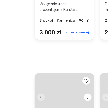
Wyłącznie u nas
D
prezentujemy Państwu
m
ofertę wynajmu 3-pok...
po
3 pokoi
Kamienica
96 m²
2
3 000 zł
2
Zobacz więcej