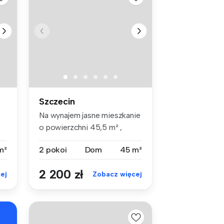
Szczecin
Na wynajem jasne mieszkanie
o powierzchni 45,5 m² ,
położ...
m²
2 pokoi
Dom
45 m²
2 200 zł
ej
Zobacz więcej