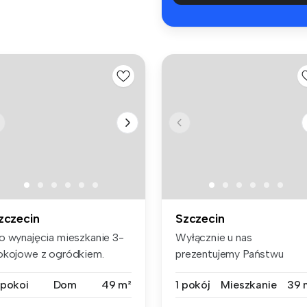
zczecin
Szczecin
o wynajęcia mieszkanie 3-
Wyłącznie u nas
okojowe z ogródkiem.
prezentujemy Państwu
ynsz na...
ofertę wynajmu kawal...
 pokoi
Dom
49 m²
1 pokój
Mieszkanie
39 