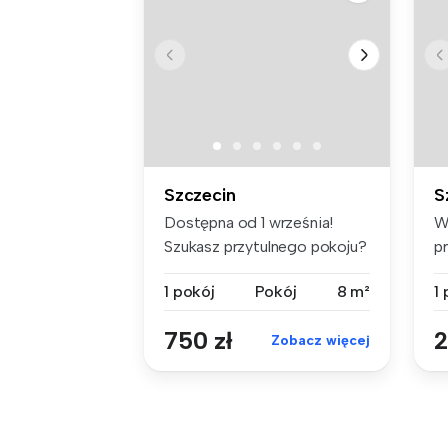
Szczecin
S
Dostępna od 1 września!
W
Szukasz przytulnego pokoju?
p
Naj...
of
1 pokój
Pokój
8 m²
1
750 zł
2
Zobacz więcej