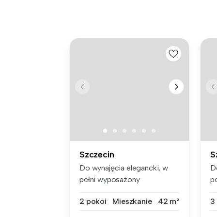
Szczecin
S
Do wynajęcia elegancki, w
D
pełni wyposażony
p
apartament o p...
Cz
2 pokoi
Mieszkanie
42 m²
3