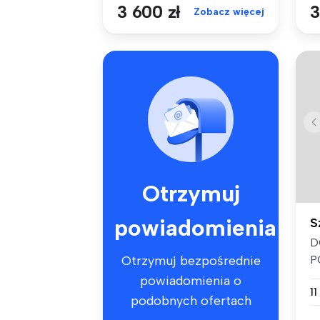
3 600 zł
3
Zobacz więcej
Otrzymuj
powiadomienia
S
D
P
Otrzymuj bezpośrednie
S
powiadomienia o
11
podobnych ofertach