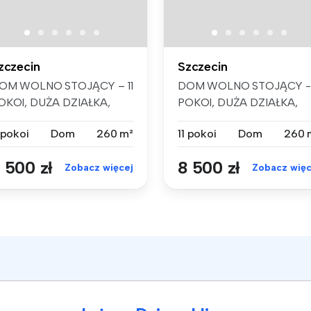
zczecin
Szczecin
OM WOLNO STOJĄCY – 11
DOM WOLNO STOJĄCY - 
OKOI, DUŻA DZIAŁKA,
POKOI, DUŻA DZIAŁKA,
ZCZECIN KIJE...
SZCZECIN KIJE...
 pokoi
Dom
260 m²
11 pokoi
Dom
260 
 500 zł
8 500 zł
Zobacz więcej
Zobacz więc