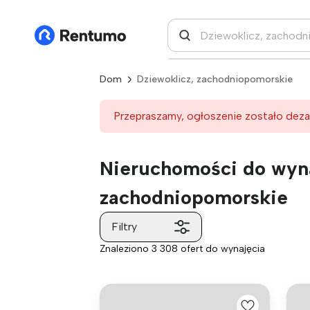
Dom
Dziewoklicz, zachodniopomorskie
Przepraszamy, ogłoszenie zostało deza
Nieruchomości do wyna
zachodniopomorskie
Filtry
Znaleziono 3 308 ofert do wynajęcia