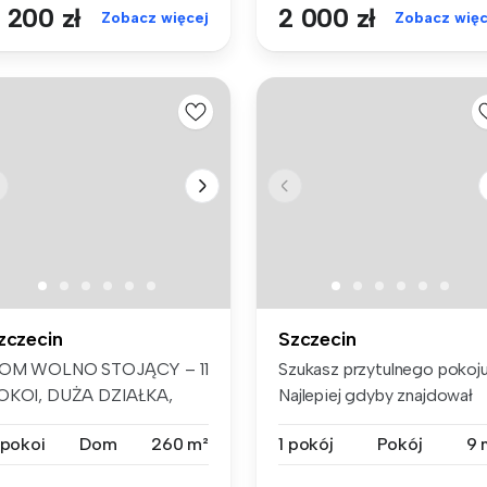
 200 zł
2 000 zł
Zobacz więcej
Zobacz więc
zczecin
Szczecin
OM WOLNO STOJĄCY – 11
Szukasz przytulnego pokoj
OKOI, DUŻA DZIAŁKA,
Najlepiej gdyby znajdował
ZCZECIN KIJE...
się...
 pokoi
Dom
260 m²
1 pokój
Pokój
9 