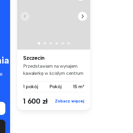
ia
Szczecin
Przedstawiam na wynajem
kawalerkę w ścisłym centrum
e
Szcze...
1 pokój
Pokój
15 m²
1 600 zł
Zobacz więcej