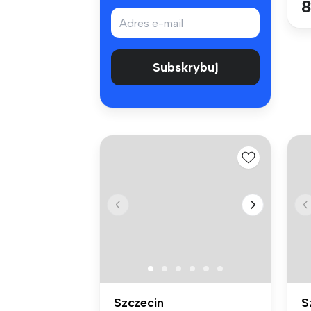
8
Subskrybuj
Szczecin
S