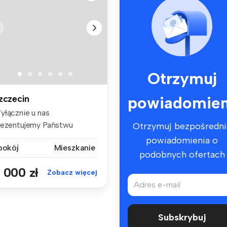
Otrzymuj
powiadomien
zczecin
yłącznie u nas
rezentujemy Państwu
Otrzymuj bezpośredni
ertę wynajmu kawal...
powiadomienia o
 pokój
Mieszkanie
podobnych ofertach
 000 zł
Zobacz więcej
Subskrybuj