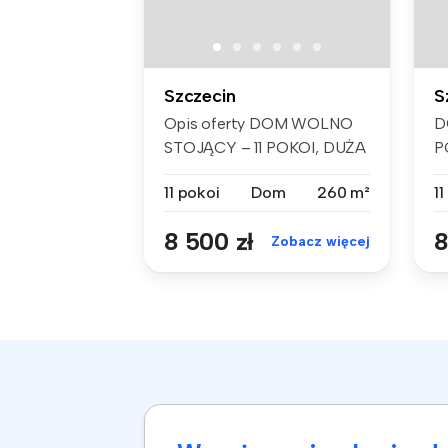
Szczecin
S
Opis oferty DOM WOLNO
D
STOJĄCY – 11 POKOI, DUŻA
P
DZIAŁKA, S...
S
11 pokoi
Dom
260 m²
11
8 500 zł
8
Zobacz więcej