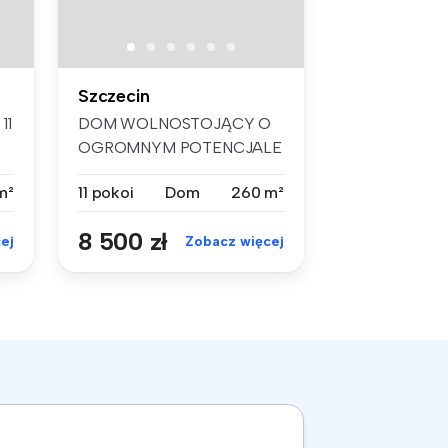
Szczecin
11
DOM WOLNOSTOJĄCY O
OGROMNYM POTENCJALE
– 11 POKOI, DUŻA D...
m²
11 pokoi
Dom
260 m²
8 500 zł
ej
Zobacz więcej