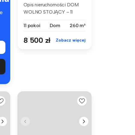
Opis nieruchomości DOM
WOLNO STOJĄCY – 11
e
POKOI, DUŻA D...
11 pokoi
Dom
260 m²
8 500 zł
Zobacz więcej