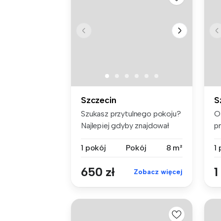
Szczecin
S
Szukasz przytulnego pokoju?
O
Najlepiej gdyby znajdował
p
się...
ko
1 pokój
Pokój
8 m²
1
650 zł
1
Zobacz więcej