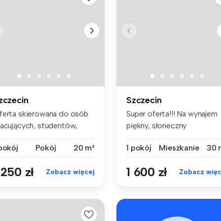
zczecin
Szczecin
ferta skierowana do osób
Super oferta!!! Na wynajem
racujących, studentów,
piękny, słoneczny
biet ...
apartament...
 pokój
Pokój
20 m²
1 pokój
Mieszkanie
30 
 250 zł
1 600 zł
Zobacz więcej
Zobacz więc