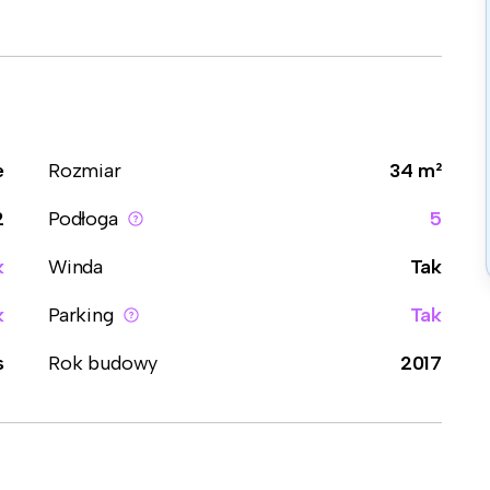
e
Rozmiar
34 m²
2
Podłoga
5
k
Winda
Tak
k
Parking
Tak
s
Rok budowy
2017