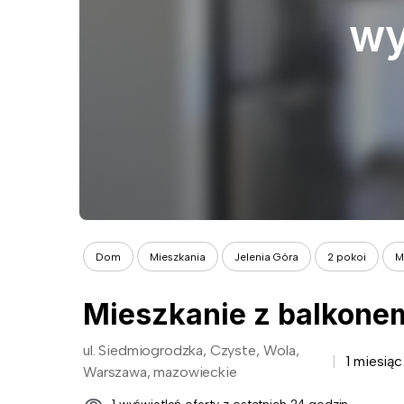
wy
Dom
Mieszkania
Jelenia Góra
2 pokoi
M
ul. Siedmiogrodzka, Czyste, Wola,
1 miesią
Warszawa, mazowieckie