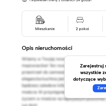
1 wyświetleń oferty z ostatnich 24 godzin
Mieszkanie
2 pokoi
Opis nieruchomości
Witamy w Twojej nowej miejskiej oazie w ul
mazowieckie! Ten nowoczesny apartament z 2
Zarejestruj
przestrzeń do zamieszkania. Otwarta koncepc
wszystkie z
elegancka kuchnia jest wyposażona w najwyżs
dotyczące wyb
będziesz zaledwie kilka kroków od najlepszy
Zare
mieście. W przystępnej cenie 3 700 zł, ten 
życiem w mieście na najwyższym poziomie. 
już dziś!