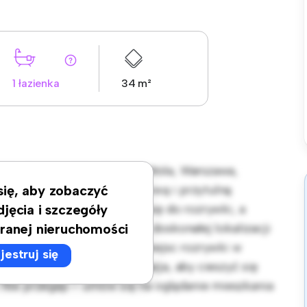
1 łazienka
34 m²
. Siedmiogrodzka, Czyste, Wola, Warszawa,
 sypialniami oferuje stylową i przytulną
 się, aby zobaczyć
ja układu idealnie nadaje się do rozrywki, a
djęcia i szczegóły
zej jakości sprzęt. Dzięki doskonałej lokalizacji
ranej nieruchomości
ch restauracji, sklepów i miejsc rozrywki w
jestruj się
apartament to wspaniała okazja, aby cieszyć się
Nie przegap – umów się na oglądanie mieszkania