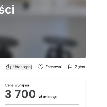
ści
Udostępnij
Zachowaj
Zgłoś
Cena wynajmu
3 700
zł
/miesiąc