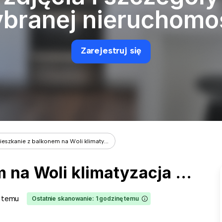
branej nieruchomo
Zarejestruj się
ieszkanie z balkonem na Woli klimaty...
Mieszkanie z balkonem na Woli klimatyzacja balkon miejsce postojowe
c temu
Ostatnie skanowanie: 1 godzinę temu