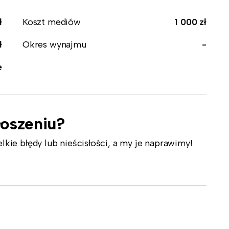
ł
Koszt mediów
1 000 zł
ł
Okres wynajmu
-
e
łoszeniu?
ie błędy lub nieścisłości, a my je naprawimy!