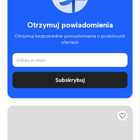
Otrzymuj powiadomienia
Otrzymuj bezpośrednie powiadomienia o podobnych
ofertach
Subskrybuj