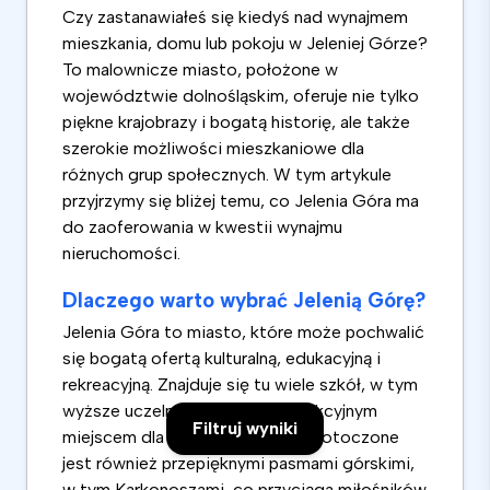
Czy zastanawiałeś się kiedyś nad wynajmem
mieszkania, domu lub pokoju w Jeleniej Górze?
To malownicze miasto, położone w
województwie dolnośląskim, oferuje nie tylko
piękne krajobrazy i bogatą historię, ale także
szerokie możliwości mieszkaniowe dla
różnych grup społecznych. W tym artykule
przyjrzymy się bliżej temu, co Jelenia Góra ma
do zaoferowania w kwestii wynajmu
nieruchomości.
Dlaczego warto wybrać Jelenią Górę?
Jelenia Góra to miasto, które może pochwalić
się bogatą ofertą kulturalną, edukacyjną i
rekreacyjną. Znajduje się tu wiele szkół, w tym
wyższe uczelnie, co czyni je atrakcyjnym
Filtruj wyniki
miejscem dla studentów. Miasto otoczone
jest również przepięknymi pasmami górskimi,
w tym Karkonoszami, co przyciąga miłośników