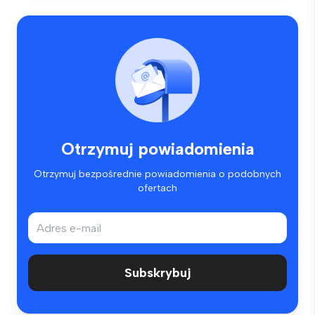
Otrzymuj powiadomienia
Otrzymuj bezpośrednie powiadomienia o podobnych
ofertach
Subskrybuj