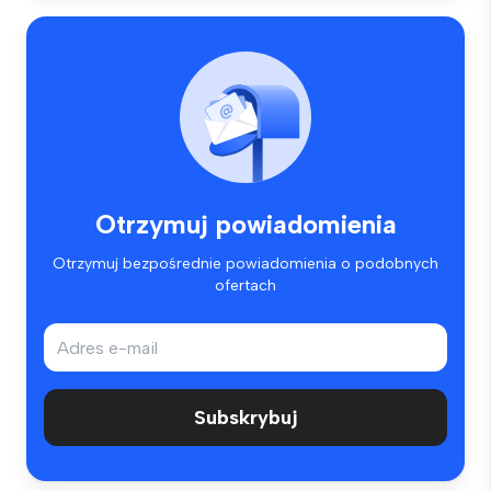
Otrzymuj powiadomienia
Otrzymuj bezpośrednie powiadomienia o podobnych
ofertach
Subskrybuj