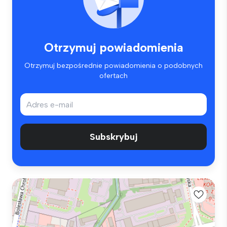
Otrzymuj powiadomienia
Otrzymuj bezpośrednie powiadomienia o podobnych
ofertach
Subskrybuj