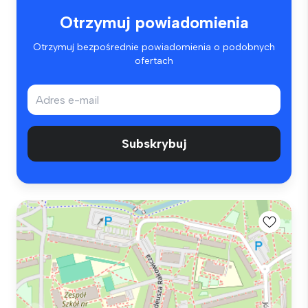
Otrzymuj powiadomienia
Otrzymuj bezpośrednie powiadomienia o podobnych
ofertach
Subskrybuj