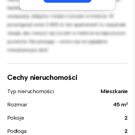
będziesz zaledwie kilka kroków od najlepszych
restauracji, sklepów i miejsc rozrywki w mieście. W
przystępnej cenie 2 800 zł, ten apartament to wspaniała
okazja, aby cieszyć się życiem w mieście na najwyższym
poziomie. Nie przegap – umów się na oglądanie
mieszkania już dziś!
Cechy nieruchomości
Typ nieruchomości
Mieszkanie
Rozmiar
45 m²
Pokoje
2
Podłoga
2