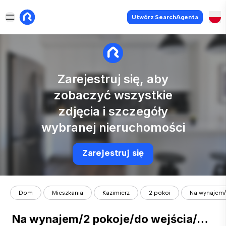
Utwórz SearchAgenta
Zarejestruj się, aby
zobaczyć wszystkie
zdjęcia i szczegóły
wybranej nieruchomości
Zarejestruj się
Dom
Mieszkania
Kazimierz
2 pokoi
Na wynajem/
Na wynajem/2 pokoje/do wejścia/Azory