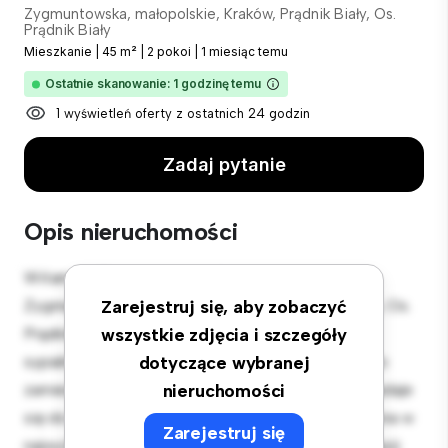
Zygmuntowska, małopolskie, Kraków, Prądnik Biały, Os.
Prądnik Biały
Mieszkanie
|
45 m²
|
2 pokoi
|
1 miesiąc temu
Ostatnie skanowanie: 1 godzinę temu
1 wyświetleń oferty z ostatnich 24 godzin
Zadaj pytanie
Opis nieruchomości
Witamy w Twojej nowej miejskiej oazie w
Zygmuntowska, małopolskie, Kraków, Prądnik Biały, Os.
Zarejestruj się, aby zobaczyć
Prądnik Biały! Ten nowoczesny apartament z 2
wszystkie zdjęcia i szczegóły
sypialniami oferuje stylową i przytulną przestrzeń do
dotyczące wybranej
zamieszkania. Otwarta koncepcja układu idealnie nadaje
nieruchomości
się do rozrywki, a elegancka kuchnia jest wyposażona w
Zarejestruj się
najwyższej jakości sprzęt. Dzięki doskonałej lokalizacji