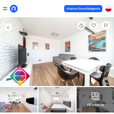
Utwórz SearchAgenta
+5 zdjęcia