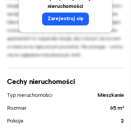
elegancka kuchnia jest wyposażona w najwyższej jakości
nieruchomości
sprzęt. Dzięki doskonałej lokalizacji będziesz zaledwie
Zarejestruj się
kilka kroków od najlepszych restauracji, sklepów i miejsc
rozrywki w mieście. W przystępnej cenie 2 500 zł, ten
apartament to wspaniała okazja, aby cieszyć się życiem
w mieście na najwyższym poziomie. Nie przegap – umów
się na oglądanie mieszkania już dziś!
Cechy nieruchomości
Typ nieruchomości
Mieszkanie
Rozmiar
65 m²
Pokoje
2