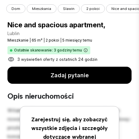
Dom
Mieszkania
Slawin
2 pokoi
Nice and spaci
Nice and spacious apartment,
Lublin
Mieszkanie
|
65 m²
|
2 pokoi
|
5 miesięcy temu
Ostatnie skanowanie: 3 godziny temu
3 wyświetleń oferty z ostatnich 24 godzin
Zadaj pytanie
Opis nieruchomości
Witamy w Twojej nowej miejskiej oazie w Lublin! Ten
nowoczesny apartament z 2 sypialniami oferuje stylową i
Zarejestruj się, aby zobaczyć
przytulną przestrzeń do zamieszkania. Otwarta
wszystkie zdjęcia i szczegóły
koncepcja układu idealnie nadaje się do rozrywki, a
dotyczące wybranej