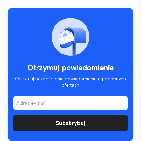
Otrzymuj powiadomienia
Otrzymuj bezpośrednie powiadomienia o podobnych
ofertach
Subskrybuj