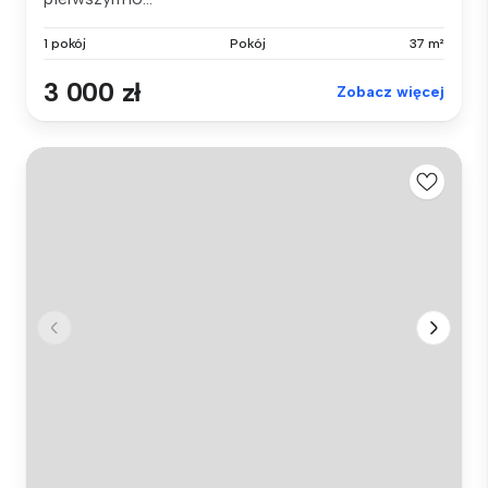
1 pokój
Pokój
37 m²
3 000 zł
Zobacz więcej