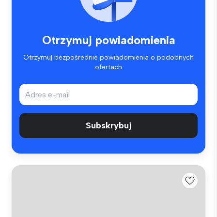
Otrzymuj powiadomienia
Otrzymuj bezpośrednie powiadomienia o podobnych
ofertach
Subskrybuj