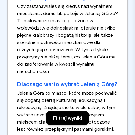
Czy zastanawiałeś się kiedyś nad wynajmem
mieszkania, domu lub pokoju w Jeleniej Górze?
To malownicze miasto, położone w
województwie dolnośląskim, oferuje nie tylko
piękne krajobrazy i bogatą historię, ale także
szerokie możliwości mieszkaniowe dla
różnych grup społecznych. W tym artykule
przyjrzymy się bliżej temu, co Jelenia Góra ma
do zaoferowania w kwestii wynajmu
nieruchomości.
Dlaczego warto wybrać Jelenią Górę?
Jelenia Góra to miasto, które może pochwalić
się bogatą ofertą kulturalną, edukacyjną i
rekreacyjną. Znajduje się tu wiele szkół, w tym
wyższe uczelnie, co czyni je atrakcyjnym
Filtruj wyniki
miejscem dla studentów. Miasto otoczone
jest również przepięknymi pasmami górskimi,