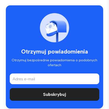
Otrzymuj powiadomienia
Otrzymuj bezpośrednie powiadomienia o podobnych
ofertach
Subskrybuj