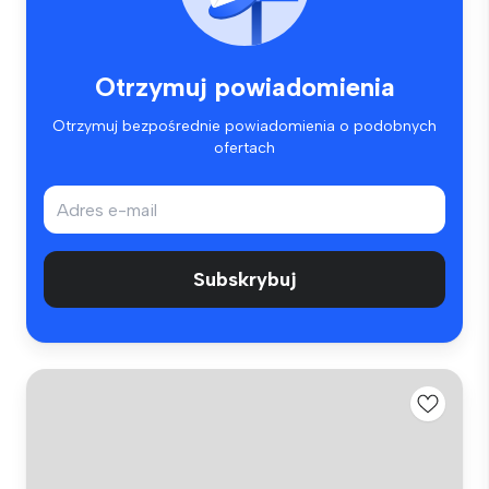
Otrzymuj powiadomienia
Otrzymuj bezpośrednie powiadomienia o podobnych
ofertach
Subskrybuj