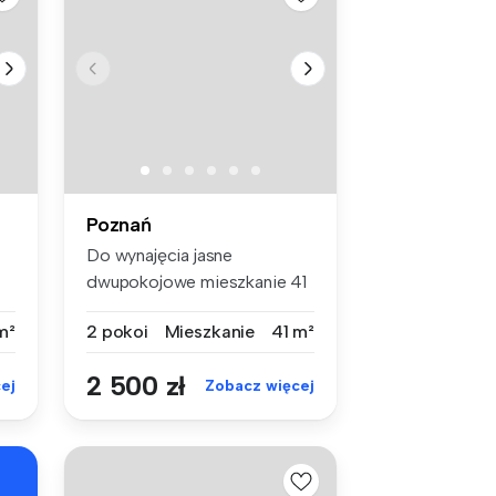
Poznań
Do wynajęcia jasne
dwupokojowe mieszkanie 41
m2 na Bartod...
m²
2 pokoi
Mieszkanie
41 m²
2 500 zł
ej
Zobacz więcej