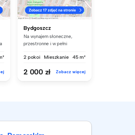
Bydgoszcz
Na wynajem słoneczne,
a
przestronne i w pełni
rozkładowe dw...
m²
2 pokoi
Mieszkanie
45 m²
2 000 zł
ej
Zobacz więcej