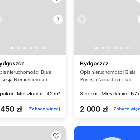
ydgoszcz
Bydgoszcz
pis nieruchomości Biała
Opis nieruchomości Biała
osesja Nieruchomości
Posesja Nieruchomości
leca, ...
poleca d...
 pokoi
Mieszkanie
42 m²
3 pokoi
Mieszkanie
57 
 450 zł
2 000 zł
Zobacz więcej
Zobacz więc