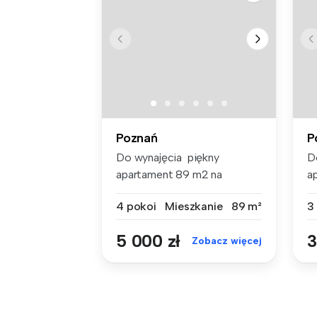
Poznań
P
Do wynajęcia piękny
D
apartament 89 m2 na
a
Bartodziejach Ma...
Ba
4 pokoi
Mieszkanie
89 m²
3
5 000 zł
3
Zobacz więcej