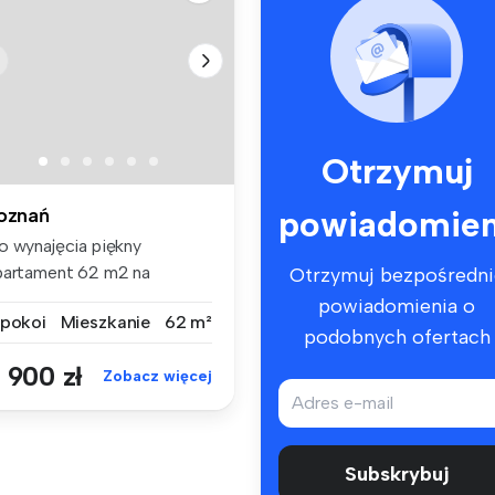
Otrzymuj
powiadomien
oznań
o wynajęcia piękny
partament 62 m2 na
Otrzymuj bezpośredni
rtodziejach Mał...
powiadomienia o
 pokoi
Mieszkanie
62 m²
podobnych ofertach
 900 zł
Zobacz więcej
Subskrybuj