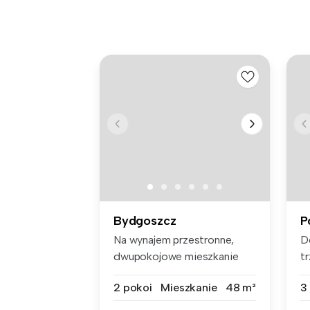
Bydgoszcz
P
Na wynajem przestronne,
D
dwupokojowe mieszkanie
t
(48m2) na ...
m2
2 pokoi
Mieszkanie
48 m²
3