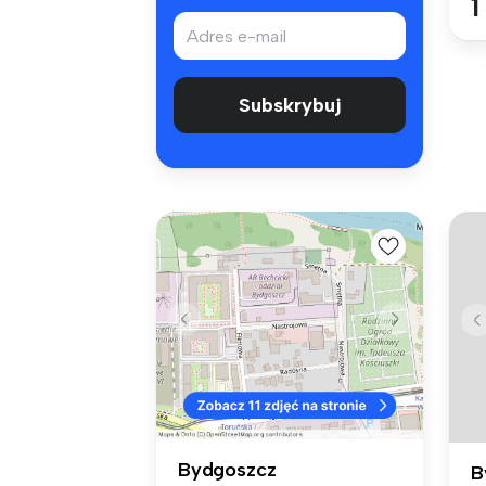
1
Subskrybuj
Bydgoszcz
B