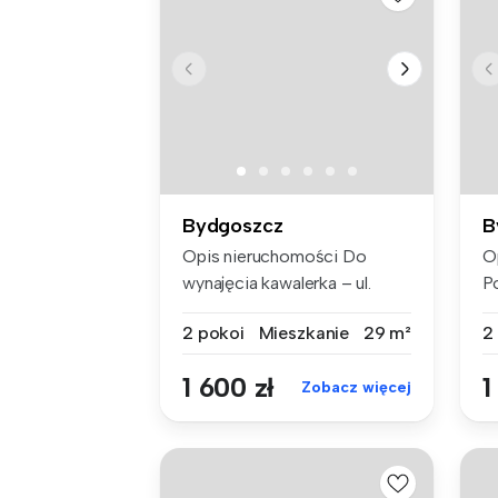
Bydgoszcz
B
Opis nieruchomości Do
O
wynajęcia kawalerka – ul.
P
Baczyńs...
po
2 pokoi
Mieszkanie
29 m²
2
1 600 zł
1
Zobacz więcej