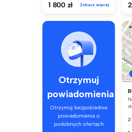
1 800 zł
2
Zobacz więcej
Otrzymuj
B
powiadomienia
N
d
Otrzymuj bezpośrednie
(4
powiadomienia o
2
podobnych ofertach