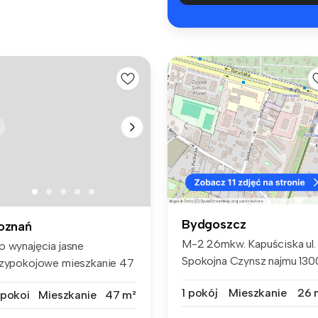
Bydgoszcz
oznań
M-2 26mkw. Kapuściska ul.
o wynajęcia jasne
Spokojna Czynsz najmu 130
rzypokojowe mieszkanie 47
zł p...
 na Barto...
1 pokój
Mieszkanie
26 
 pokoi
Mieszkanie
47 m²