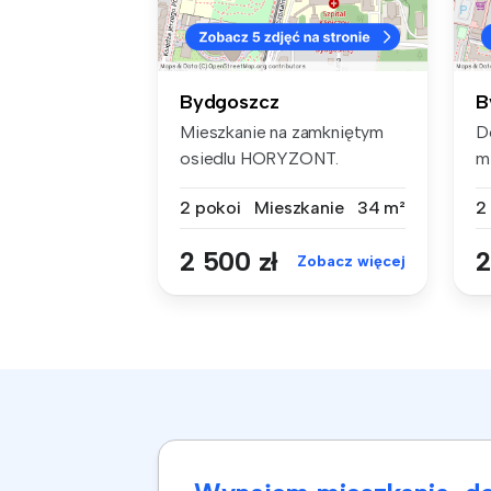
Bydgoszcz
B
Mieszkanie na zamkniętym
D
osiedlu HORYZONT.
m
Usytuowane na ...
lo
2 pokoi
Mieszkanie
34 m²
2
2 500 zł
2
Zobacz więcej