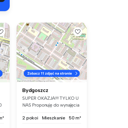
Bydgoszcz
SUPER OKAZJA!!! TYLKO U
0
NAS Proponuję do wynajęcia
w pełn...
m²
2 pokoi
Mieszkanie
50 m²