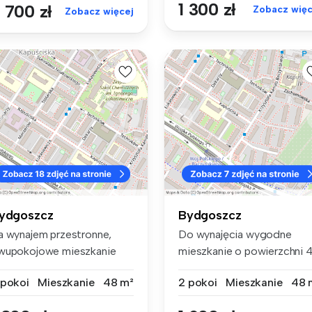
1 300 zł
 700 zł
Zobacz więc
Zobacz więcej
ydgoszcz
Bydgoszcz
a wynajem przestronne,
Do wynajęcia wygodne
wupokojowe mieszkanie
mieszkanie o powierzchni 
8m2) na ...
m²,...
 pokoi
Mieszkanie
48 m²
2 pokoi
Mieszkanie
48 