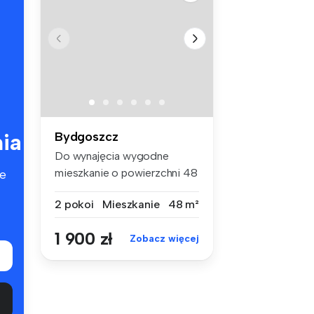
ia
Bydgoszcz
Do wynajęcia wygodne
mieszkanie o powierzchni 48
e
m², poło...
2 pokoi
Mieszkanie
48 m²
1 900 zł
Zobacz więcej