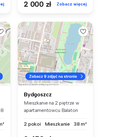
2 000 zł
ej
Zobacz więcej
Bydgoszcz
Mieszkanie na 2 piętrze w
48
apartamentowcu Balaton
Apartame...
m²
2 pokoi
Mieszkanie
38 m²