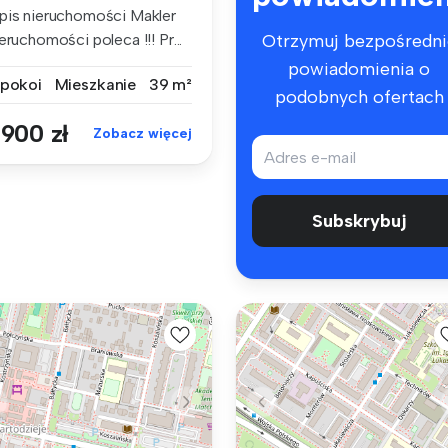
pis nieruchomości Makler
eruchomości poleca !!! Pr...
Otrzymuj bezpośredni
powiadomienia o
 pokoi
Mieszkanie
39 m²
podobnych ofertach
 900 zł
Zobacz więcej
Subskrybuj