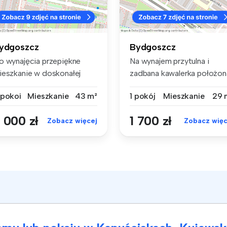
ydgoszcz
Bydgoszcz
o wynajęcia przepiękne
Na wynajem przytulna i
ieszkanie w doskonałej
zadbana kawalerka położon
kalizac...
na 1. p...
 pokoi
Mieszkanie
43 m²
1 pokój
Mieszkanie
29 
 000 zł
1 700 zł
Zobacz więcej
Zobacz więc