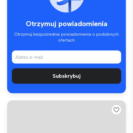
Otrzymuj powiadomienia
Otrzymuj bezpośrednie powiadomienia o podobnych
ofertach
Subskrybuj