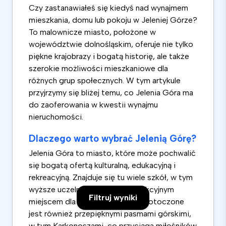
Czy zastanawiałeś się kiedyś nad wynajmem
mieszkania, domu lub pokoju w Jeleniej Górze?
To malownicze miasto, położone w
województwie dolnośląskim, oferuje nie tylko
piękne krajobrazy i bogatą historię, ale także
szerokie możliwości mieszkaniowe dla
różnych grup społecznych. W tym artykule
przyjrzymy się bliżej temu, co Jelenia Góra ma
do zaoferowania w kwestii wynajmu
nieruchomości.
Dlaczego warto wybrać Jelenią Górę?
Jelenia Góra to miasto, które może pochwalić
się bogatą ofertą kulturalną, edukacyjną i
rekreacyjną. Znajduje się tu wiele szkół, w tym
wyższe uczelnie, co czyni je atrakcyjnym
Filtruj wyniki
miejscem dla studentów. Miasto otoczone
jest również przepięknymi pasmami górskimi,
w tym Karkonoszami, co przyciąga miłośników