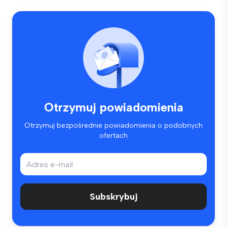
Otrzymuj powiadomienia
Otrzymuj bezpośrednie powiadomienia o podobnych
ofertach
Subskrybuj