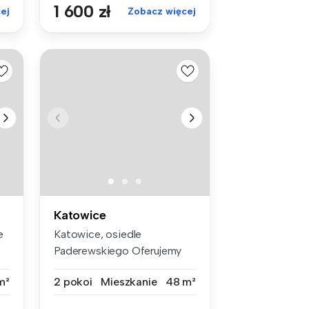
1 600 zł
ej
Zobacz więcej
Katowice
e
Katowice, osiedle
Paderewskiego Oferujemy
do wynajęcia ...
m²
2 pokoi
Mieszkanie
48 m²