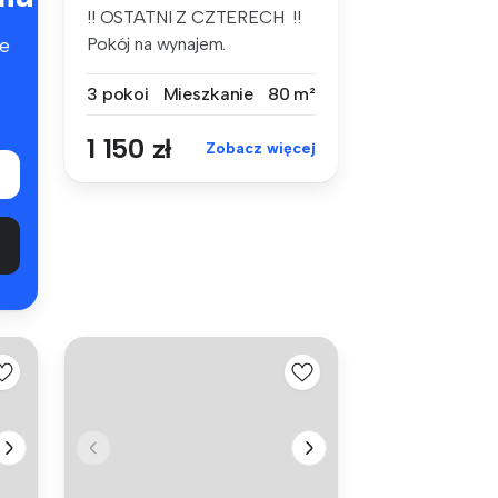
!! OSTATNI Z CZTERECH !!
Pokój na wynajem.
e
Śródmieście ...
3 pokoi
Mieszkanie
80 m²
1 150 zł
Zobacz więcej