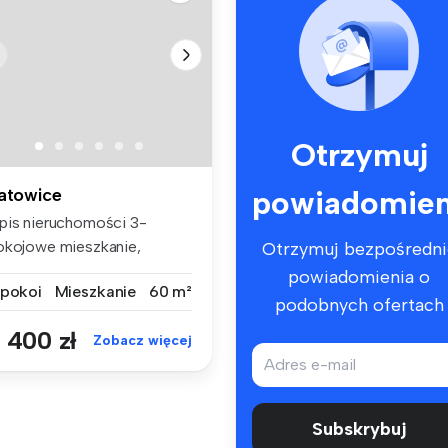
Otrzymuj
powiadomien
atowice
pis nieruchomości 3-
okojowe mieszkanie,
Otrzymuj bezpośredni
łożone na 1...
powiadomienia o
 pokoi
Mieszkanie
60 m²
podobnych ofertach
 400 zł
Zobacz więcej
Subskrybuj