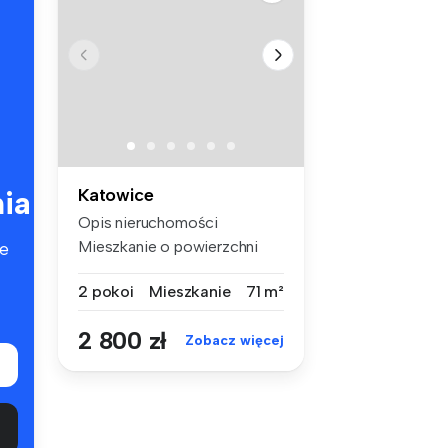
ia
Katowice
Opis nieruchomości
Mieszkanie o powierzchni
e
71,5m2 usyt...
2 pokoi
Mieszkanie
71 m²
2 800 zł
Zobacz więcej