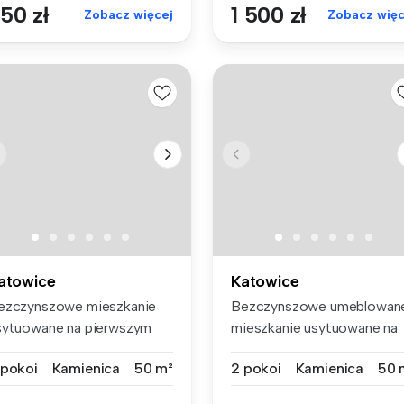
50 zł
1 500 zł
Zobacz więcej
Zobacz więc
atowice
Katowice
ezczynszowe mieszkanie
Bezczynszowe umeblowan
sytuowane na pierwszym
mieszkanie usytuowane na
ętrze k...
parterze...
 pokoi
Kamienica
50 m²
2 pokoi
Kamienica
50 