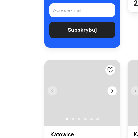
2
Subskrybuj
Katowice
K