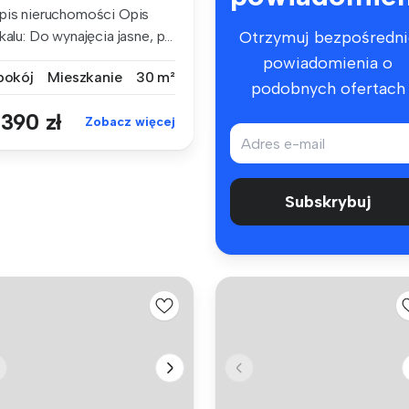
pis nieruchomości Opis
kalu: Do wynajęcia jasne, p...
Otrzymuj bezpośredni
powiadomienia o
 pokój
Mieszkanie
30 m²
podobnych ofertach
 390 zł
Zobacz więcej
Subskrybuj