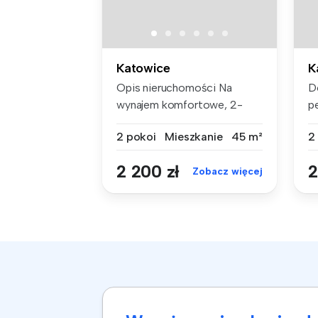
Katowice
K
Opis nieruchomości Na
D
wynajem komfortowe, 2-
p
pokojowe mi...
w
2 pokoi
Mieszkanie
45 m²
2
2 200 zł
2
Zobacz więcej