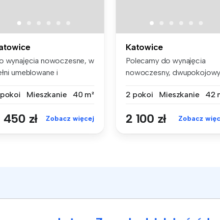
atowice
Katowice
o wynajęcia nowoczesne, w
Polecamy do wynajęcia
ełni umeblowane i
nowoczesny, dwupokojow
yposażone ...
apartament ...
 pokoi
Mieszkanie
40 m²
2 pokoi
Mieszkanie
42 
 450 zł
2 100 zł
Zobacz więcej
Zobacz więc