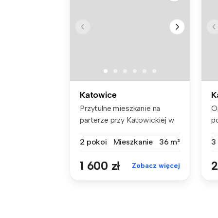
Katowice
K
Przytulne mieszkanie na
O
parterze przy Katowickiej w
p
Katow...
po
2 pokoi
Mieszkanie
36 m²
3
1 600 zł
2
Zobacz więcej