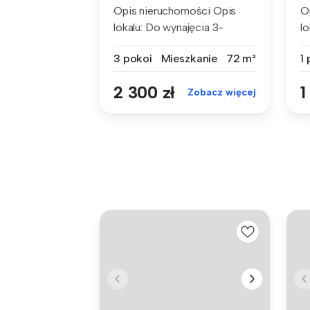
Opis nieruchomości Opis
O
lokalu: Do wynajęcia 3-
lo
pokojo...
3 pokoi
Mieszkanie
72 m²
1
2 300 zł
1
Zobacz więcej