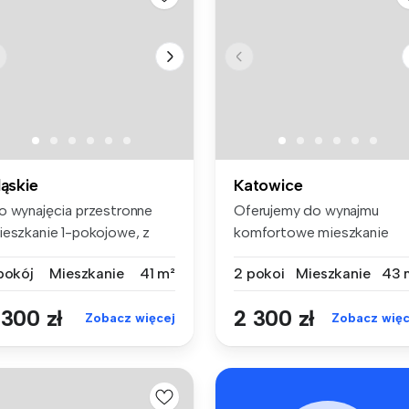
ląskie
Katowice
o wynajęcia przestronne
Oferujemy do wynajmu
ieszkanie 1-pokojowe, z
komfortowe mieszkanie
żą os...
dwupokojowe us...
 pokój
Mieszkanie
41 m²
2 pokoi
Mieszkanie
43 
 300 zł
2 300 zł
Zobacz więcej
Zobacz więc