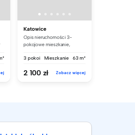
Katowice
Opis nieruchomości 3-
y
pokojowe mieszkanie,
położone na 2...
m²
3 pokoi
Mieszkanie
63 m²
2 100 zł
ej
Zobacz więcej