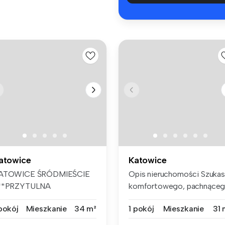
atowice
Katowice
ATOWICE ŚRÓDMIEŚCIE
Opis nieruchomości Szuka
**PRZYTULNA
komfortowego, pachnące
AWALERKA*** PO REM...
now...
 pokój
Mieszkanie
34 m²
1 pokój
Mieszkanie
31 