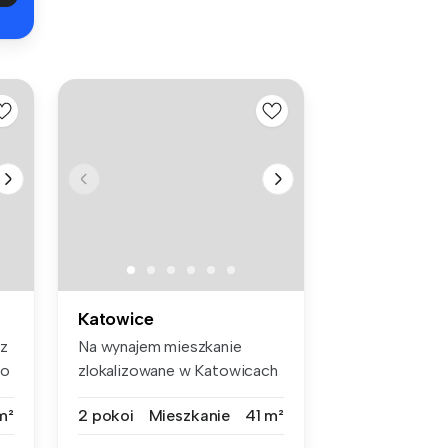
Katowice
sz
Na wynajem mieszkanie
go
zlokalizowane w Katowicach
na Osied...
m²
2 pokoi
Mieszkanie
41 m²