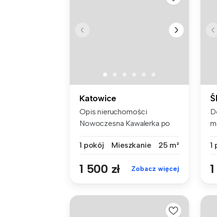
Katowice
Ś
Opis nieruchomości
D
Nowoczesna Kawalerka po
m
remoncie, z ...
du
1 pokój
Mieszkanie
25 m²
1
1 500 zł
1
Zobacz więcej