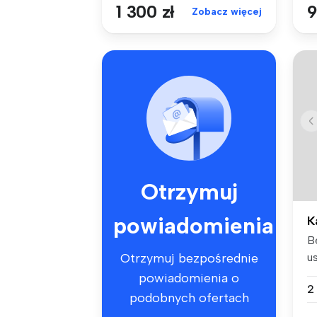
1 300 zł
9
Zobacz więcej
Otrzymuj
powiadomienia
K
B
u
Otrzymuj bezpośrednie
pi
powiadomienia o
2
podobnych ofertach