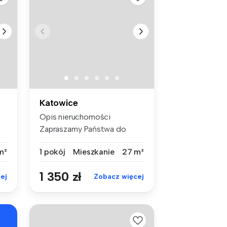
Katowice
Opis nieruchomości
Zapraszamy Państwa do
zapoznania się...
m²
1 pokój
Mieszkanie
27 m²
1 350 zł
ej
Zobacz więcej