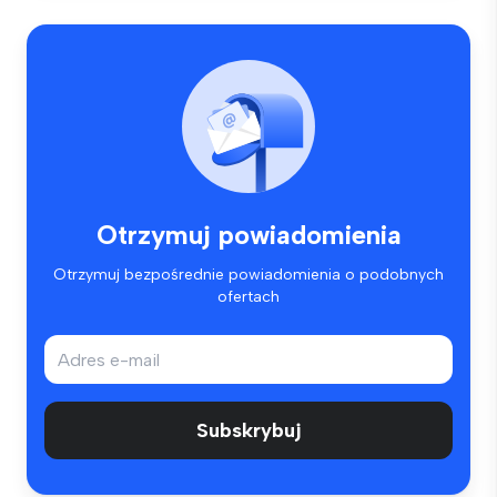
Otrzymuj powiadomienia
Otrzymuj bezpośrednie powiadomienia o podobnych
ofertach
Subskrybuj