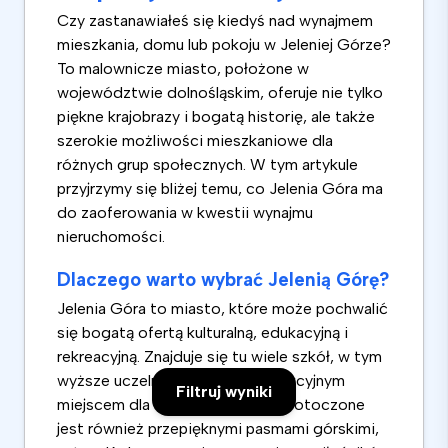
Czy zastanawiałeś się kiedyś nad wynajmem
mieszkania, domu lub pokoju w Jeleniej Górze?
To malownicze miasto, położone w
województwie dolnośląskim, oferuje nie tylko
piękne krajobrazy i bogatą historię, ale także
szerokie możliwości mieszkaniowe dla
różnych grup społecznych. W tym artykule
przyjrzymy się bliżej temu, co Jelenia Góra ma
do zaoferowania w kwestii wynajmu
nieruchomości.
Dlaczego warto wybrać Jelenią Górę?
Jelenia Góra to miasto, które może pochwalić
się bogatą ofertą kulturalną, edukacyjną i
rekreacyjną. Znajduje się tu wiele szkół, w tym
wyższe uczelnie, co czyni je atrakcyjnym
Filtruj wyniki
miejscem dla studentów. Miasto otoczone
jest również przepięknymi pasmami górskimi,