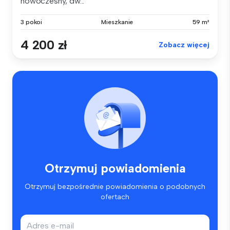
nowoczesny, dw...
3 pokoi
Mieszkanie
59 m²
4 200 zł
Zobacz więcej
Otrzymuj powiadomienia
Otrzymuj bezpośrednie powiadomienia o podobnych
ofertach