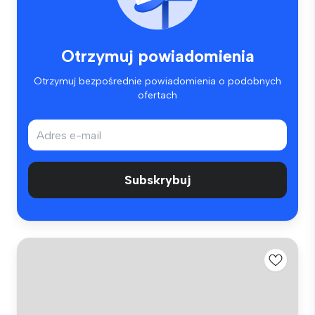
Otrzymuj powiadomienia
Otrzymuj bezpośrednie powiadomienia o podobnych
ofertach
Subskrybuj