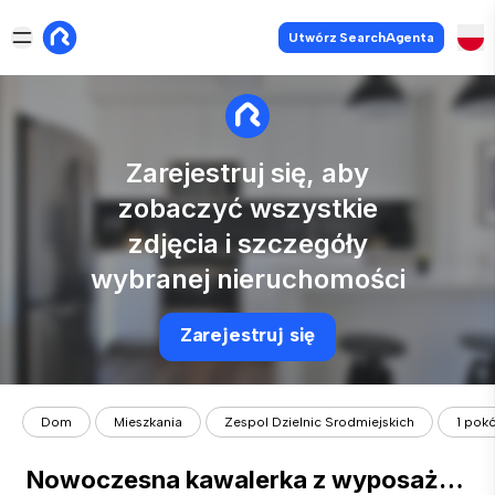
Utwórz SearchAgenta
Zarejestruj się, aby
zobaczyć wszystkie
zdjęcia i szczegóły
wybranej nieruchomości
Zarejestruj się
Dom
Mieszkania
Zespol Dzielnic Srodmiejskich
1 pokó
Nowoczesna kawalerka z wyposażeniem