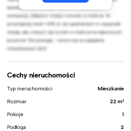
będziesz zaledwie kilka kroków od najlepszych
restauracji, sklepów i miejsc rozrywki w mieście. W
przystępnej cenie 1 400 zł, ten apartament to wspaniała
okazja, aby cieszyć się życiem w mieście na najwyższym
poziomie. Nie przegap – umów się na oglądanie
mieszkania już dziś!
Cechy nieruchomości
Typ nieruchomości
Mieszkanie
Rozmiar
22 m²
Pokoje
1
Podłoga
2