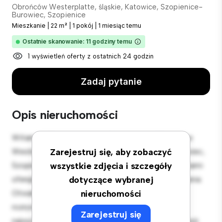
Obrońców Westerplatte, śląskie, Katowice, Szopienice-
Burowiec, Szopienice
Mieszkanie
|
22 m²
|
1 pokój
|
1 miesiąc temu
Ostatnie skanowanie: 11 godziny temu
1 wyświetleń oferty z ostatnich 24 godzin
Zadaj pytanie
Opis nieruchomości
Witamy w Twojej nowej miejskiej oazie w Obrońców
Westerplatte, śląskie, Katowice, Szopienice-Burowiec,
Zarejestruj się, aby zobaczyć
Szopienice! Ten nowoczesny apartament z 1 sypialniami
wszystkie zdjęcia i szczegóły
oferuje stylową i przytulną przestrzeń do zamieszkania.
dotyczące wybranej
Otwarta koncepcja układu idealnie nadaje się do
nieruchomości
rozrywki, a elegancka kuchnia jest wyposażona w
Zarejestruj się
najwyższej jakości sprzęt. Dzięki doskonałej lokalizacji