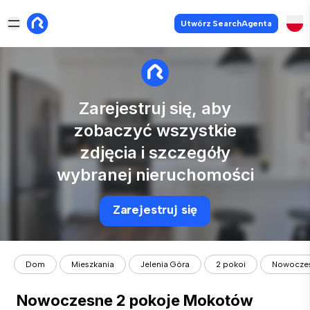
Utwórz SearchAgenta
Zarejestruj się, aby
zobaczyć wszystkie
zdjęcia i szczegóły
wybranej nieruchomości
Zarejestruj się
Dom
Mieszkania
Jelenia Góra
2 pokoi
Nowoczes
Nowoczesne 2 pokoje Mokotów