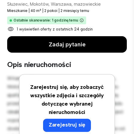
Służewiec, Mokotów, Warszawa, mazowieckie
Mieszkanie
|
40 m²
|
2 pokoi
|
2 miesięcy temu
Ostatnie skanowanie: 1 godzinę temu
1 wyświetleń oferty z ostatnich 24 godzin
Zadaj pytanie
Opis nieruchomości
Witamy w Twojej nowej miejskiej oazie w Służewiec,
Mokotów, Warszawa, mazowieckie! Ten nowoczesny
Zarejestruj się, aby zobaczyć
apartament z 2 sypialniami oferuje stylową i przytulną
wszystkie zdjęcia i szczegóły
przestrzeń do zamieszkania. Otwarta koncepcja układu
dotyczące wybranej
idealnie nadaje się do rozrywki, a elegancka kuchnia jest
nieruchomości
wyposażona w najwyższej jakości sprzęt. Dzięki
Zarejestruj się
doskonałej lokalizacji będziesz zaledwie kilka kroków od