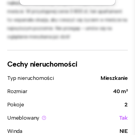
najlepszych restauracji, sklepów i miejsc rozrywki w
mieście. W przystępnej cenie 3 800 zł, ten apartament
to wspaniała okazja, aby cieszyć się życiem w mieście na
najwyższym poziomie. Nie przegap – umów się na
oglądanie mieszkania już dziś!
Cechy nieruchomości
Typ nieruchomości
Mieszkanie
Rozmiar
40 m²
Pokoje
2
Umeblowany
Tak
Winda
NIE