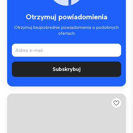
Otrzymuj powiadomienia
Otrzymuj bezpośrednie powiadomienia o podobnych
ofertach
Subskrybuj