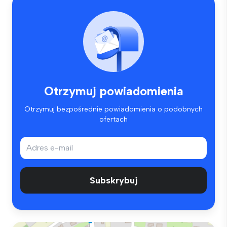
Otrzymuj powiadomienia
Otrzymuj bezpośrednie powiadomienia o podobnych
ofertach
Subskrybuj