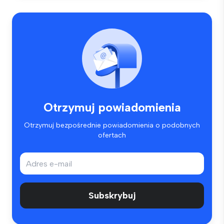
Otrzymuj powiadomienia
Otrzymuj bezpośrednie powiadomienia o podobnych
ofertach
Subskrybuj