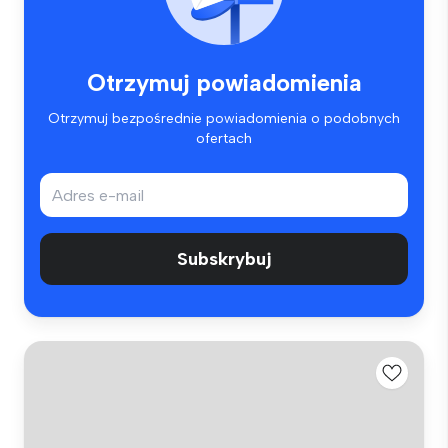
Otrzymuj powiadomienia
Otrzymuj bezpośrednie powiadomienia o podobnych
ofertach
Subskrybuj