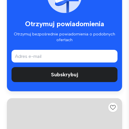
Otrzymuj powiadomienia
Otrzymuj bezpośrednie powiadomienia o podobnych
ofertach
Subskrybuj