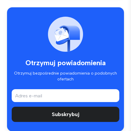
Otrzymuj powiadomienia
Otrzymuj bezpośrednie powiadomienia o podobnych
ofertach
Subskrybuj