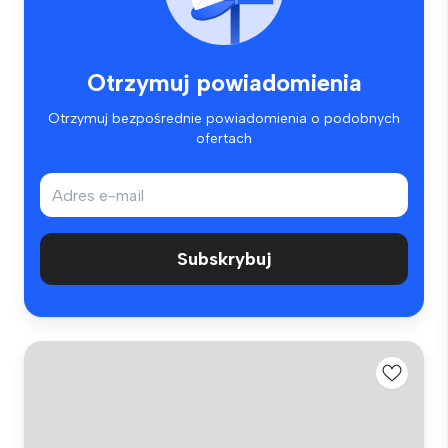
Otrzymuj powiadomienia
Otrzymuj bezpośrednie powiadomienia o podobnych
ofertach
Subskrybuj