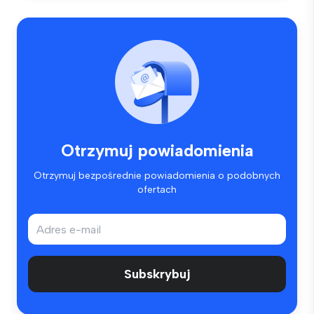
Otrzymuj powiadomienia
Otrzymuj bezpośrednie powiadomienia o podobnych
ofertach
Subskrybuj