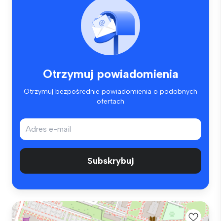
Otrzymuj powiadomienia
Otrzymuj bezpośrednie powiadomienia o podobnych
ofertach
Subskrybuj