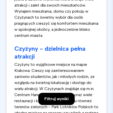
atrakcji i zalet dla swoich mieszkańców.
Wynajem mieszkania, domu czy pokoju w
Czyżynach to świetny wybór dla osób
pragnących cieszyć się komfortem mieszkania
w spokojnej okolicy, a jednocześnie blisko
centrum miasta.
Czyżyny - dzielnica pełna
atrakcji
Czyżyny to wyjątkowe miejsce na mapie
Krakowa. Cieszy się zainteresowaniem
zarówno studentów, jak i młodych rodzin, ze
względu na świetną lokalizację i dostęp do
wielu atrakcji. W Czyżynach znajduje się m.in.
Centrum Handlowe M1, Multikino oraz wiele
Filtruj wyniki
restauracji i kawiarni. Nie brakuje tu również
terenów zielonych - Park Lotników Polskich to
idealne miejsce na spacery czy piknik z rodziną