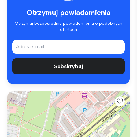
Otrzymuj powiadomienia
Otrzymuj bezpośrednie powiadomienia o podobnych
ofertach
Subskrybuj