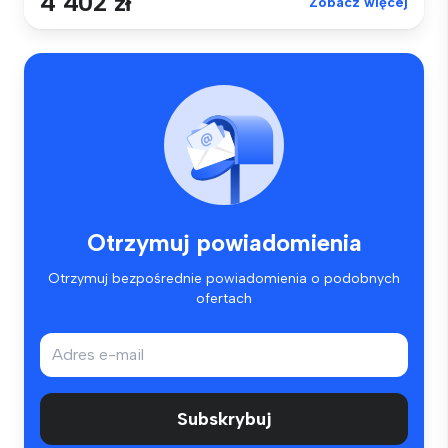
4 402 zł
Zobacz więcej
Otrzymuj powiadomienia
Otrzymuj bezpośrednie powiadomienia o podobnych
ofertach
Subskrybuj