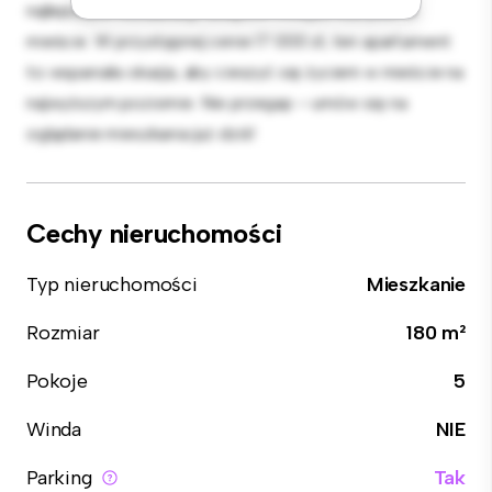
najlepszych restauracji, sklepów i miejsc rozrywki w
mieście. W przystępnej cenie 17 000 zł, ten apartament
to wspaniała okazja, aby cieszyć się życiem w mieście na
najwyższym poziomie. Nie przegap – umów się na
oglądanie mieszkania już dziś!
Cechy nieruchomości
Typ nieruchomości
Mieszkanie
Rozmiar
180 m²
Pokoje
5
Winda
NIE
Parking
Tak