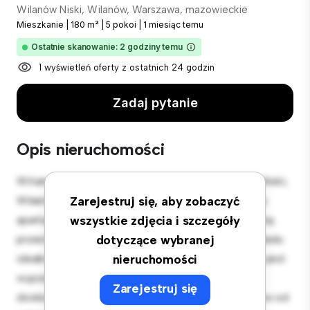
Wilanów Niski, Wilanów, Warszawa, mazowieckie
Mieszkanie
|
180 m²
|
5 pokoi
|
1 miesiąc temu
Ostatnie skanowanie: 2 godziny temu
1 wyświetleń oferty z ostatnich 24 godzin
Zadaj pytanie
Opis nieruchomości
Witamy w Twojej nowej miejskiej oazie w Wilanów Niski,
Wilanów, Warszawa, mazowieckie! Ten nowoczesny
Zarejestruj się, aby zobaczyć
apartament z 5 sypialniami oferuje stylową i przytulną
wszystkie zdjęcia i szczegóły
przestrzeń do zamieszkania. Otwarta koncepcja układu
dotyczące wybranej
idealnie nadaje się do rozrywki, a elegancka kuchnia jest
nieruchomości
wyposażona w najwyższej jakości sprzęt. Dzięki
Zarejestruj się
doskonałej lokalizacji będziesz zaledwie kilka kroków od