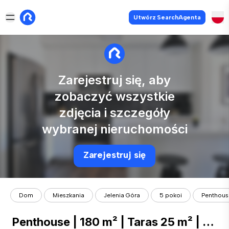
Utwórz SearchAgenta
Zarejestruj się, aby
zobaczyć wszystkie
zdjęcia i szczegóły
wybranej nieruchomości
Zarejestruj się
Dom
Mieszkania
Jelenia Góra
5 pokoi
Penthouse 
Penthouse | 180 m² | Taras 25 m² | 4 sypialnie