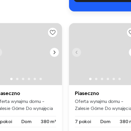
iaseczno
Piaseczno
ferta wynajmu domu -
Oferta wynajmu domu -
alesie Górne Do wynajęcia
Zalesie Górne Do wynajęci
m o ...
dom o ...
 pokoi
Dom
380 m²
7 pokoi
Dom
380 