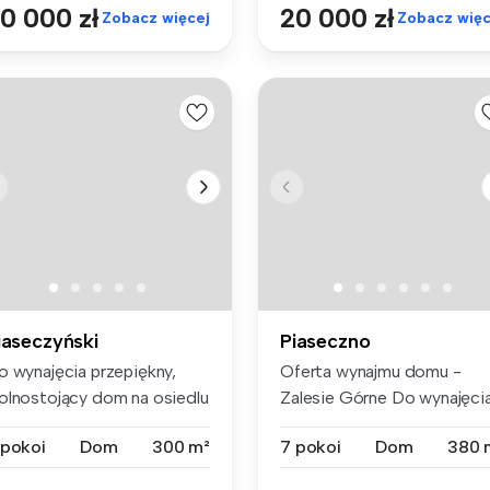
0 000 zł
20 000 zł
Zobacz więcej
Zobacz więc
iaseczyński
Piaseczno
o wynajęcia przepiękny,
Oferta wynajmu domu -
olnostojący dom na osiedlu
Zalesie Górne Do wynajęci
ns...
dom o po...
 pokoi
Dom
300 m²
7 pokoi
Dom
380 