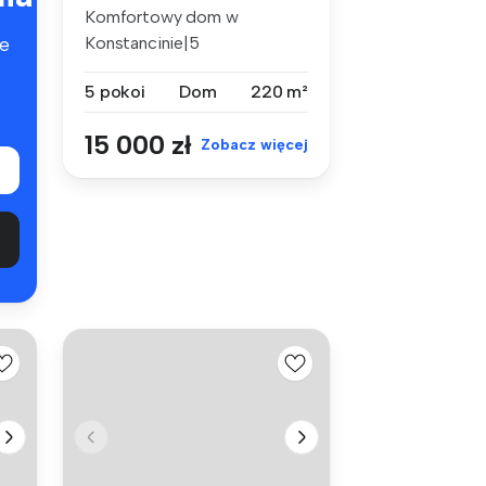
Komfortowy dom w
Konstancinie|5
e
pokoi|4sypialnie Do wynaj...
5 pokoi
Dom
220 m²
15 000 zł
Zobacz więcej