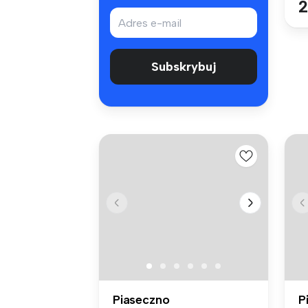
2
Subskrybuj
Piaseczno
P