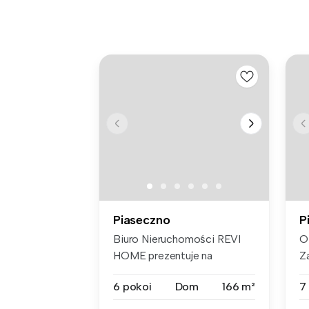
Piaseczno
P
Biuro Nieruchomości REVI
O
HOME prezentuje na
Z
wynajem piękn...
do
6 pokoi
Dom
166 m²
7