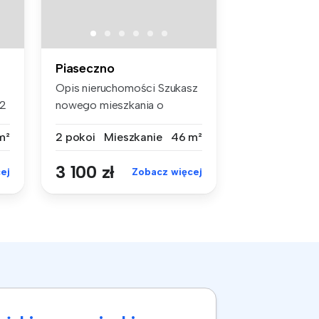
Piaseczno
Opis nieruchomości Szukasz
m2
nowego mieszkania o
ZARAZ na...
m²
2 pokoi
Mieszkanie
46 m²
3 100 zł
ej
Zobacz więcej