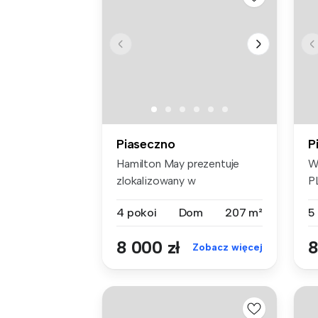
Piaseczno
P
Hamilton May prezentuje
W
zlokalizowany w
P
Józefosławiu przy...
T
4 pokoi
Dom
207 m²
5
8 000 zł
8
Zobacz więcej