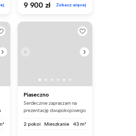
9 900 zł
ej
Zobacz więcej
Piaseczno
Serdecznie zapraszam na
a
prezentację dwupokojowego
mieszka...
m²
2 pokoi
Mieszkanie
43 m²