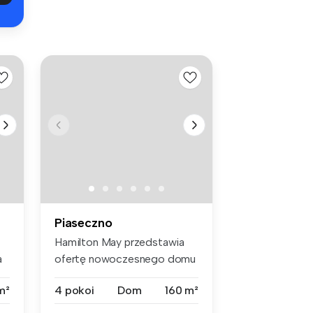
Piaseczno
Hamilton May przedstawia
a
ofertę nowoczesnego domu
położon...
m²
4 pokoi
Dom
160 m²