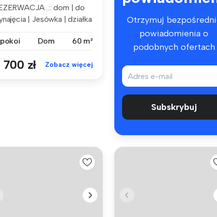
EZERWACJA ..:: dom | do
ynajęcia | Jesówka | działka
Otrzymuj bezpośredni
...
powiadomienia o
 pokoi
Dom
60 m²
podobnych ofertach
 700 zł
Zobacz więcej
Subskrybuj