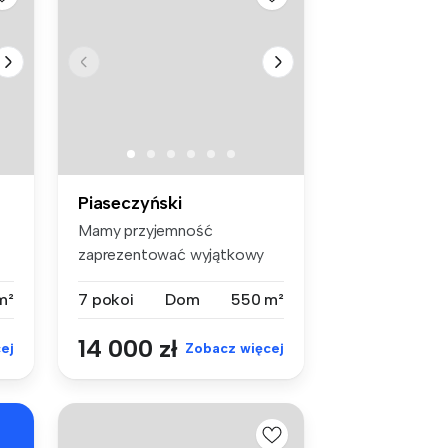
Piaseczyński
Mamy przyjemność
zaprezentować wyjątkowy
dom na wynajem w...
m²
7 pokoi
Dom
550 m²
14 000 zł
ej
Zobacz więcej