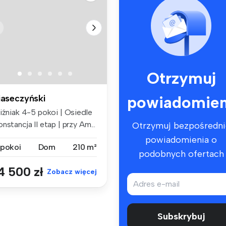
Otrzymuj
powiadomien
iaseczyński
liźniak 4-5 pokoi | Osiedle
nstancja II etap | przy Am...
Otrzymuj bezpośredni
powiadomienia o
 pokoi
Dom
210 m²
podobnych ofertach
4 500 zł
Zobacz więcej
Subskrybuj