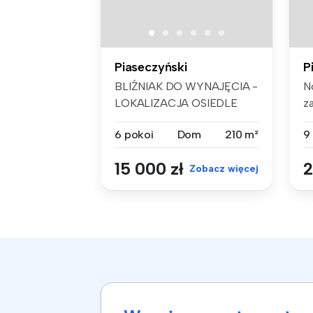
Piaseczyński
P
BLIŹNIAK DO WYNAJĘCIA -
N
LOKALIZACJA OSIEDLE
z
KONSTANCJA DO...
do
6 pokoi
Dom
210 m²
9
15 000 zł
2
Zobacz więcej