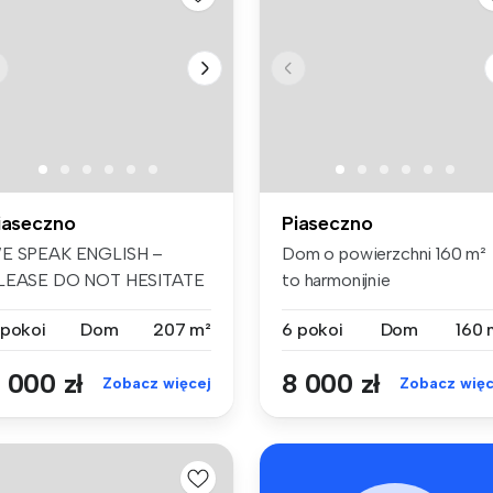
iaseczno
Piaseczno
E SPEAK ENGLISH –
Dom o powierzchni 160 m²
LEASE DO NOT HESITATE
to harmonijnie
O CONTACT US H...
zaprojektowana pr...
 pokoi
Dom
207 m²
6 pokoi
Dom
160 
 000 zł
8 000 zł
Zobacz więcej
Zobacz więc