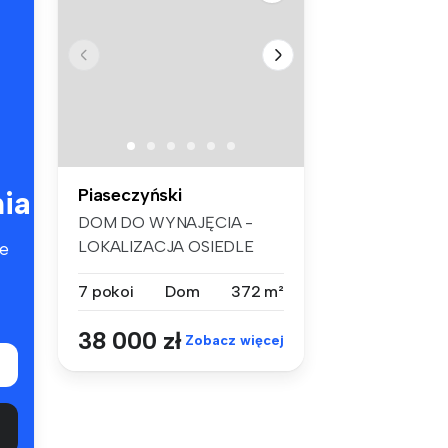
ia
Piaseczyński
DOM DO WYNAJĘCIA -
LOKALIZACJA OSIEDLE
e
KONSTANCJA DOM W D...
7 pokoi
Dom
372 m²
38 000 zł
Zobacz więcej