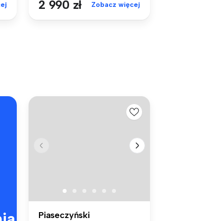
2 990 zł
ej
Zobacz więcej
ia
Piaseczyński