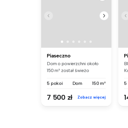
Piaseczno
P
Dom o powierzchni około
B
150 m² został świeżo
Ko
wyremontowan...
5 pokoi
Dom
150 m²
5
7 500 zł
1
Zobacz więcej