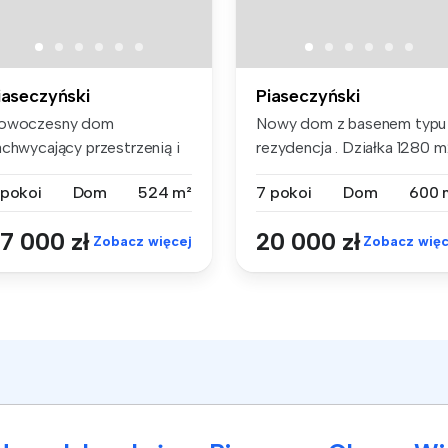
iaseczyński
Piaseczyński
owoczesny dom
Nowy dom z basenem typu
achwycający przestrzenią i
rezydencja . Działka 1280 
skonałą loka...
Dom ...
 pokoi
Dom
524 m²
7 pokoi
Dom
600 
7 000 zł
20 000 zł
Zobacz więcej
Zobacz więc