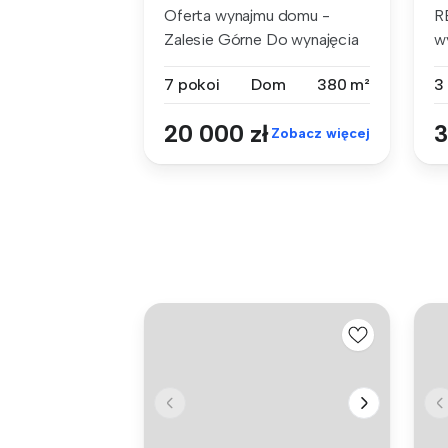
Oferta wynajmu domu -
R
Zalesie Górne Do wynajęcia
w
dom o po...
80
7 pokoi
Dom
380 m²
3
20 000 zł
3
Zobacz więcej