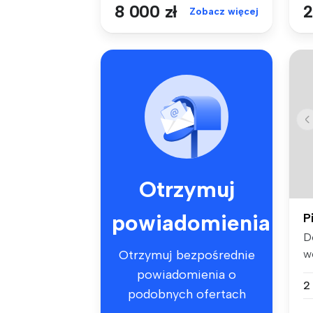
8 000 zł
2
Zobacz więcej
Otrzymuj
powiadomienia
P
D
w
Otrzymuj bezpośrednie
Ko
powiadomienia o
2
podobnych ofertach