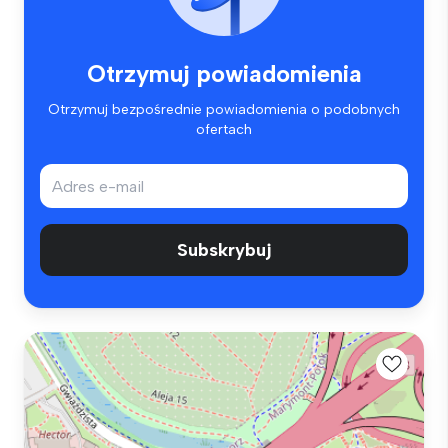
Otrzymuj powiadomienia
Otrzymuj bezpośrednie powiadomienia o podobnych
ofertach
Subskrybuj