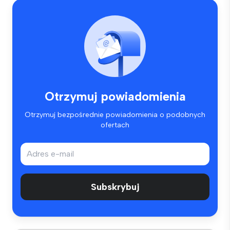
Otrzymuj powiadomienia
Otrzymuj bezpośrednie powiadomienia o podobnych
ofertach
Subskrybuj