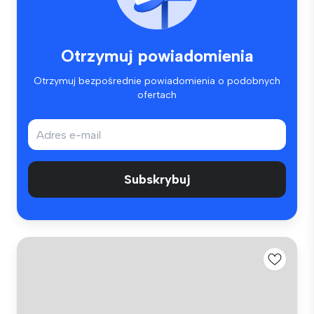
Otrzymuj powiadomienia
Otrzymuj bezpośrednie powiadomienia o podobnych
ofertach
Subskrybuj