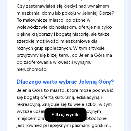
Czy zastanawiałeś się kiedyś nad wynajmem
mieszkania, domu lub pokoju w Jeleniej Górze?
To malownicze miasto, położone w
województwie dolnośląskim, oferuje nie tylko
piękne krajobrazy i bogatą historię, ale także
szerokie możliwości mieszkaniowe dla
różnych grup społecznych. W tym artykule
przyjrzymy się bliżej temu, co Jelenia Góra ma
do zaoferowania w kwestii wynajmu
nieruchomości.
Dlaczego warto wybrać Jelenią Górę?
Jelenia Góra to miasto, które może pochwalić
się bogatą ofertą kulturalną, edukacyjną i
rekreacyjną. Znajduje się tu wiele szkół, w tym
wyższe uczelnie, co czyni je atrakcyjnym
Filtruj wyniki
miejscem dla studentów. Miasto otoczone
jest również przepięknymi pasmami górskimi,