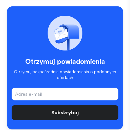
Otrzymuj powiadomienia
Otrzymuj bezpośrednie powiadomienia o podobnych
ofertach
Subskrybuj