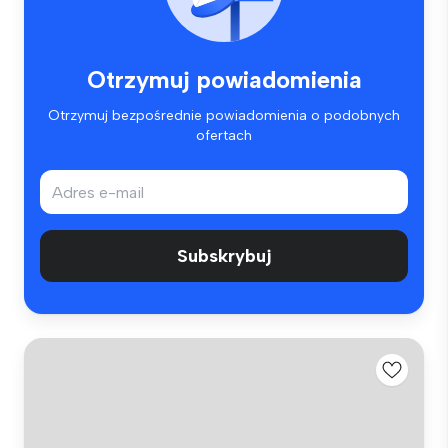
Otrzymuj powiadomienia
Otrzymuj bezpośrednie powiadomienia o podobnych
ofertach
Subskrybuj