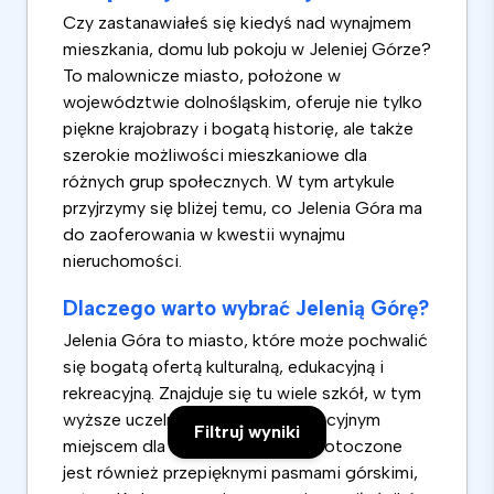
Czy zastanawiałeś się kiedyś nad wynajmem
mieszkania, domu lub pokoju w Jeleniej Górze?
To malownicze miasto, położone w
województwie dolnośląskim, oferuje nie tylko
piękne krajobrazy i bogatą historię, ale także
szerokie możliwości mieszkaniowe dla
różnych grup społecznych. W tym artykule
przyjrzymy się bliżej temu, co Jelenia Góra ma
do zaoferowania w kwestii wynajmu
nieruchomości.
Dlaczego warto wybrać Jelenią Górę?
Jelenia Góra to miasto, które może pochwalić
się bogatą ofertą kulturalną, edukacyjną i
rekreacyjną. Znajduje się tu wiele szkół, w tym
wyższe uczelnie, co czyni je atrakcyjnym
Filtruj wyniki
miejscem dla studentów. Miasto otoczone
jest również przepięknymi pasmami górskimi,