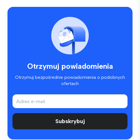
Otrzymuj powiadomienia
Otrzymuj bezpośrednie powiadomienia o podobnych
ofertach
Subskrybuj