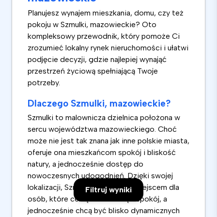
Planujesz wynajem mieszkania, domu, czy też
pokoju w Szmulki, mazowieckie? Oto
kompleksowy przewodnik, który pomoże Ci
zrozumieć lokalny rynek nieruchomości i ułatwi
podjęcie decyzji, gdzie najlepiej wynająć
przestrzeń życiową spełniającą Twoje
potrzeby.
Dlaczego Szmulki, mazowieckie?
Szmulki to malownicza dzielnica położona w
sercu województwa mazowieckiego. Choć
może nie jest tak znana jak inne polskie miasta,
oferuje ona mieszkańcom spokój i bliskość
natury, a jednocześnie dostęp do
nowoczesnych udogodnień. Dzięki swojej
lokalizacji, Szmulki są idealnym miejscem dla
Filtruj wyniki
osób, które cenią sobie ciszę i spokój, a
jednocześnie chcą być blisko dynamicznych