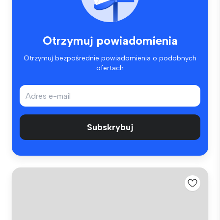
Otrzymuj powiadomienia
Otrzymuj bezpośrednie powiadomienia o podobnych
ofertach
Subskrybuj