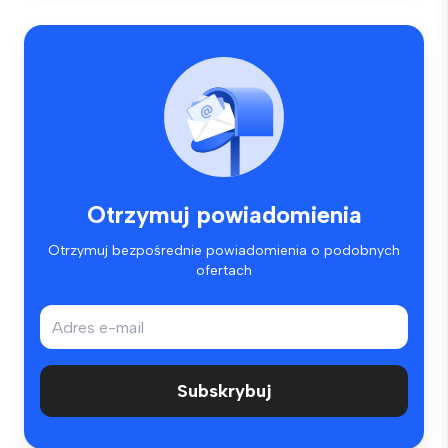
Otrzymuj powiadomienia
Otrzymuj bezpośrednie powiadomienia o podobnych
ofertach
Subskrybuj