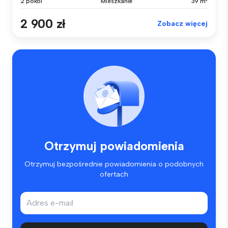
2 pokoi
Mieszkanie
39 m²
2 900 zł
Zobacz więcej
Otrzymuj powiadomienia
Otrzymuj bezpośrednie powiadomienia o podobnych
ofertach