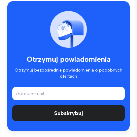
Otrzymuj powiadomienia
Otrzymuj bezpośrednie powiadomienia o podobnych
ofertach
Subskrybuj