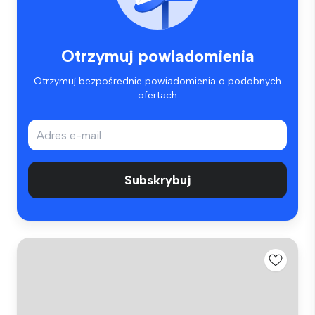
Otrzymuj powiadomienia
Otrzymuj bezpośrednie powiadomienia o podobnych
ofertach
Subskrybuj