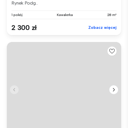
Rynek Podg...
1 pokój
Kawalerka
28 m²
2 300 zł
Zobacz więcej