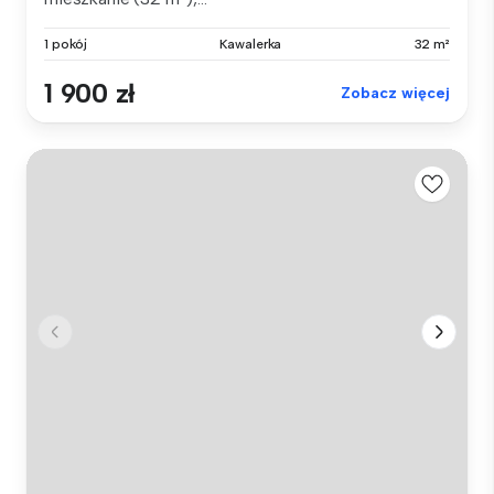
1 pokój
Kawalerka
32 m²
1 900 zł
Zobacz więcej