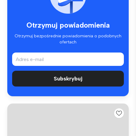
Otrzymuj powiadomienia
Otrzymuj bezpośrednie powiadomienia o podobnych
ofertach
Subskrybuj