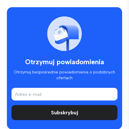
Otrzymuj powiadomienia
Otrzymuj bezpośrednie powiadomienia o podobnych
ofertach
Subskrybuj