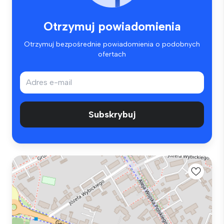
Otrzymuj powiadomienia
Otrzymuj bezpośrednie powiadomienia o podobnych
ofertach
Subskrybuj