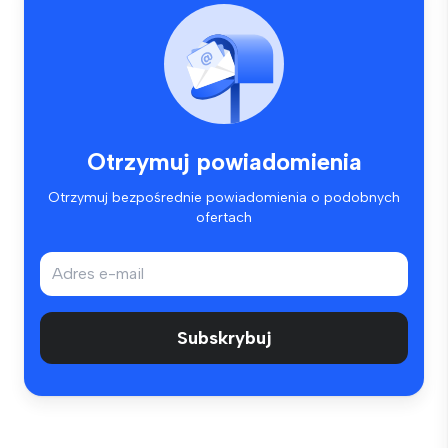
Otrzymuj powiadomienia
Otrzymuj bezpośrednie powiadomienia o podobnych
ofertach
Subskrybuj