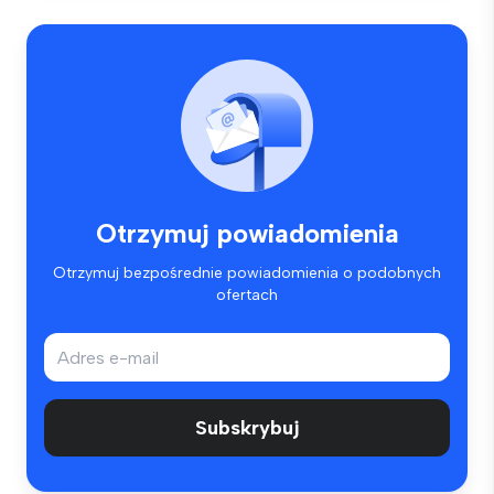
Otrzymuj powiadomienia
Otrzymuj bezpośrednie powiadomienia o podobnych
ofertach
Subskrybuj