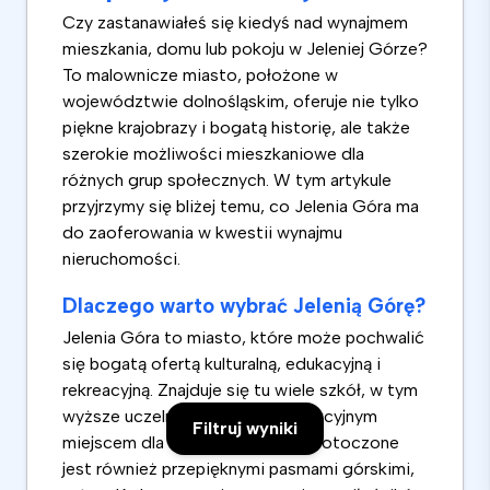
Czy zastanawiałeś się kiedyś nad wynajmem
mieszkania, domu lub pokoju w Jeleniej Górze?
To malownicze miasto, położone w
województwie dolnośląskim, oferuje nie tylko
piękne krajobrazy i bogatą historię, ale także
szerokie możliwości mieszkaniowe dla
różnych grup społecznych. W tym artykule
przyjrzymy się bliżej temu, co Jelenia Góra ma
do zaoferowania w kwestii wynajmu
nieruchomości.
Dlaczego warto wybrać Jelenią Górę?
Jelenia Góra to miasto, które może pochwalić
się bogatą ofertą kulturalną, edukacyjną i
rekreacyjną. Znajduje się tu wiele szkół, w tym
wyższe uczelnie, co czyni je atrakcyjnym
Filtruj wyniki
miejscem dla studentów. Miasto otoczone
jest również przepięknymi pasmami górskimi,