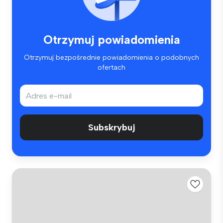
Otrzymuj powiadomienia
Otrzymuj bezpośrednie powiadomienia o podobnych
ofertach
Subskrybuj