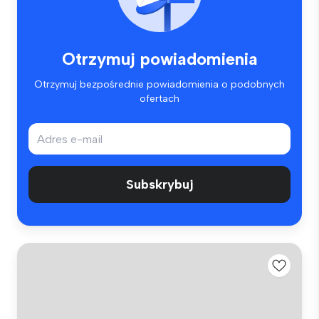
Otrzymuj powiadomienia
Otrzymuj bezpośrednie powiadomienia o podobnych
ofertach
Subskrybuj