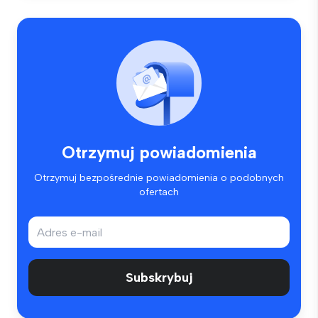
Otrzymuj powiadomienia
Otrzymuj bezpośrednie powiadomienia o podobnych
ofertach
Subskrybuj