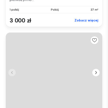
1 pokój
Pokój
37 m²
3 000 zł
Zobacz więcej