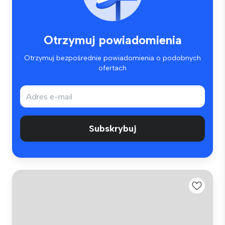
Otrzymuj powiadomienia
Otrzymuj bezpośrednie powiadomienia o podobnych
ofertach
Subskrybuj