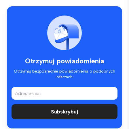
Otrzymuj powiadomienia
Otrzymuj bezpośrednie powiadomienia o podobnych
ofertach
Subskrybuj