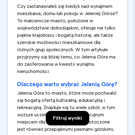
Czy zastanawiałeś się kiedyś nad wynajmem
mieszkania, domu lub pokoju w Jeleniej Górze?
To malownicze miasto, położone w
województwie dolnośląskim, oferuje nie tylko
piękne krajobrazy i bogatą historię, ale także
szerokie możliwości mieszkaniowe dla
różnych grup społecznych. W tym artykule
przyjrzymy się bliżej temu, co Jelenia Góra ma
do zaoferowania w kwestii wynajmu
nieruchomości.
Dlaczego warto wybrać Jelenią Górę?
Jelenia Góra to miasto, które może pochwalić
się bogatą ofertą kulturalną, edukacyjną i
rekreacyjną. Znajduje się tu wiele szkół, w tym
wyższe uczelnie, co czyni je atrakcyjnym
Filtruj wyniki
miejscem dla studentów. Miasto otoczone
jest również przepięknymi pasmami górskimi,