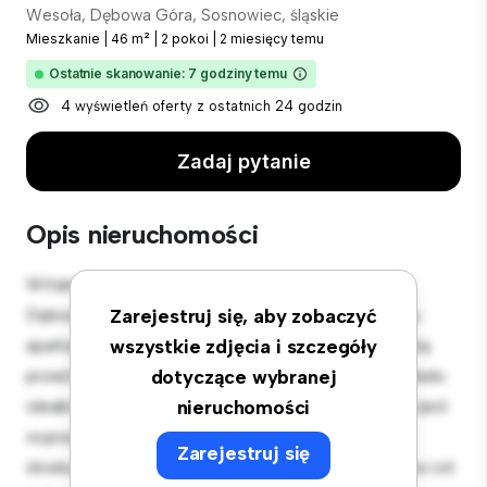
Wesoła, Dębowa Góra, Sosnowiec, śląskie
Mieszkanie
|
46 m²
|
2 pokoi
|
2 miesięcy temu
Ostatnie skanowanie: 7 godziny temu
4 wyświetleń oferty z ostatnich 24 godzin
Zadaj pytanie
Opis nieruchomości
Witamy w Twojej nowej miejskiej oazie w Wesoła,
Dębowa Góra, Sosnowiec, śląskie! Ten nowoczesny
Zarejestruj się, aby zobaczyć
apartament z 2 sypialniami oferuje stylową i przytulną
wszystkie zdjęcia i szczegóły
przestrzeń do zamieszkania. Otwarta koncepcja układu
dotyczące wybranej
idealnie nadaje się do rozrywki, a elegancka kuchnia jest
nieruchomości
wyposażona w najwyższej jakości sprzęt. Dzięki
Zarejestruj się
doskonałej lokalizacji będziesz zaledwie kilka kroków od