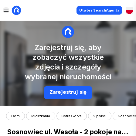
Utwórz SearchAgenta
Zarejestruj się, aby
zobaczyć wszystkie
zdjęcia i szczegóły
wybranej nieruchomości
Zarejestruj się
Dom
Mieszkania
Ostra Gorka
2 pokoi
Sosnowiec 
Sosnowiec ul. Wesoła - 2 pokoje na wynajem