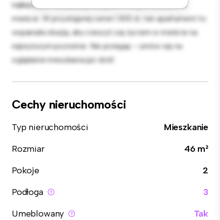
najlepszych restauracji, sklepów i miejsc rozrywki w
mieście. W przystępnej cenie 1 300 zł, ten apartament to
wspaniała okazja, aby cieszyć się życiem w mieście na
najwyższym poziomie. Nie przegap – umów się na
oglądanie mieszkania już dziś!
Cechy nieruchomości
Typ nieruchomości
Mieszkanie
Rozmiar
46 m²
Pokoje
2
Podłoga
3
Umeblowany
Tak