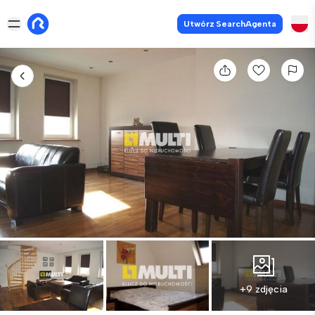
Utwórz SearchAgenta
+9 zdjęcia