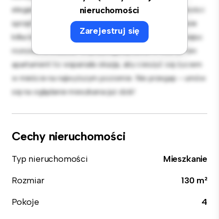
elegancka kuchnia jest wyposażona w najwyższej jakości
nieruchomości
sprzęt. Dzięki doskonałej lokalizacji będziesz zaledwie
Zarejestruj się
kilka kroków od najlepszych restauracji, sklepów i miejsc
rozrywki w mieście. W przystępnej cenie 4 900 zł, ten
apartament to wspaniała okazja, aby cieszyć się życiem
w mieście na najwyższym poziomie. Nie przegap – umów
się na oglądanie mieszkania już dziś!
Cechy nieruchomości
Typ nieruchomości
Mieszkanie
Rozmiar
130 m²
Pokoje
4