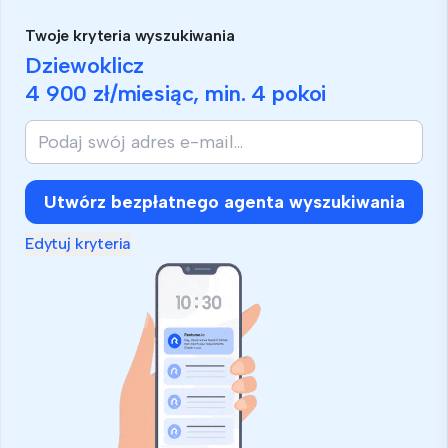
Twoje kryteria wyszukiwania
Dziewoklicz
4 900 zł
/miesiąc, min.
4 pokoi
Jeśli
jesteś
człowiekiem,
zignoruj
Utwórz bezpłatnego agenta wyszukiwania
to
pole
Edytuj kryteria