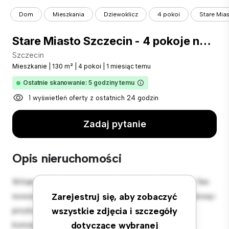
Dom
Mieszkania
Dziewoklicz
4 pokoi
Stare Mia
Stare Miasto Szczecin - 4 pokoje najem
Szczecin
Mieszkanie
|
130 m²
|
4 pokoi
|
1 miesiąc temu
Ostatnie skanowanie: 5 godziny temu
1 wyświetleń oferty z ostatnich 24 godzin
Zadaj pytanie
Opis nieruchomości
Witamy w Twojej nowej miejskiej oazie w Szczecin! Ten
nowoczesny apartament z 4 sypialniami oferuje stylową i
Zarejestruj się, aby zobaczyć
przytulną przestrzeń do zamieszkania. Otwarta
wszystkie zdjęcia i szczegóły
koncepcja układu idealnie nadaje się do rozrywki, a
dotyczące wybranej