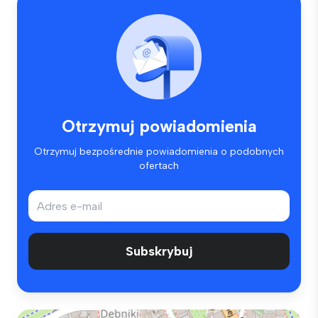
Otrzymuj powiadomienia
Otrzymuj bezpośrednie powiadomienia o podobnych
ofertach
Subskrybuj