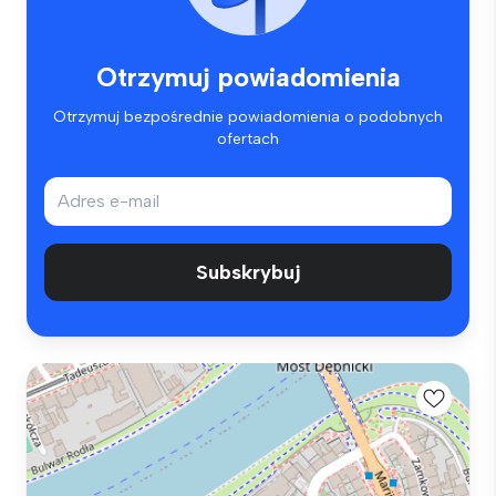
Otrzymuj powiadomienia
Otrzymuj bezpośrednie powiadomienia o podobnych
ofertach
Subskrybuj