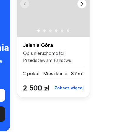
ia
Jelenia Góra
Opis nieruchomości
Przedstawiam Państwu
e
komfortowe mies...
2 pokoi
Mieszkanie
37 m²
2 500 zł
Zobacz więcej