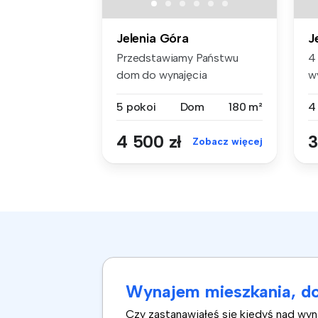
Jelenia Góra
J
Przedstawiamy Państwu
4
dom do wynajęcia
w
zlokalizowany na t...
D
5 pokoi
Dom
180 m²
4
4 500 zł
3
Zobacz więcej
Wynajem mieszkania, do
Czy zastanawiałeś się kiedyś nad wy