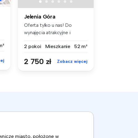
Jelenia Góra
Oferta tylko u nas! Do
wynajęcia atrakcyjne i
rozkładow...
m²
2 pokoi
Mieszkanie
52 m²
2 750 zł
ej
Zobacz więcej
ownicze miasto, położone w