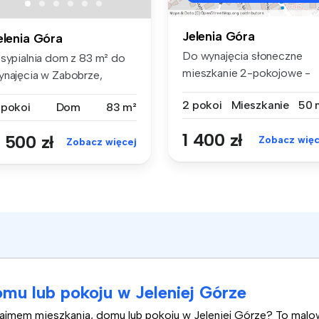
Jelenia Góra
elenia Góra
Do wynajęcia słoneczne
 sypialnia dom z 83 m² do
mieszkanie 2-pokojowe -
ynajęcia w Zabobrze,
Zabobrze I...
OLNOŚLĄ...
2 pokoi
Mieszkanie
50 
 pokoi
Dom
83 m²
1 400 zł
 500 zł
Zobacz więc
Zobacz więcej
mu lub pokoju w Jeleniej Górze
najmem mieszkania, domu lub pokoju w Jeleniej Górze? To mal