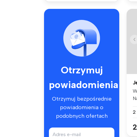
Otrzymuj
powiadomienia
J
W
N
Otrzymuj bezpośrednie
do
powiadomienia o
2
podobnych ofertach
2