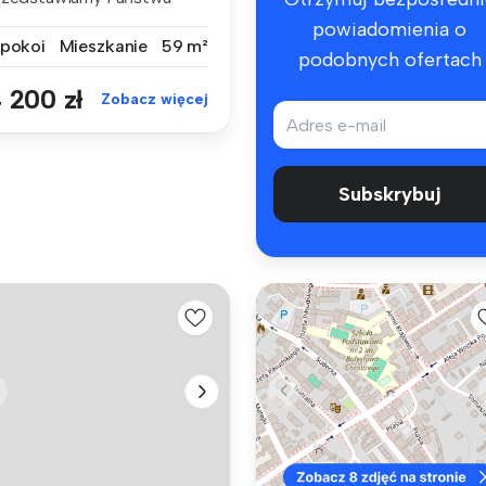
owoczesny, dw...
powiadomienia o
 pokoi
Mieszkanie
59 m²
podobnych ofertach
 200 zł
Zobacz więcej
Subskrybuj