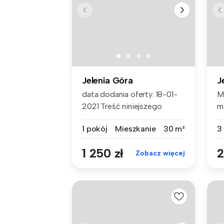
Jelenia Góra
J
data dodania oferty: 18-01-
M
2021 Treść niniejszego
m
ogłosze...
wz
1 pokój
Mieszkanie
30 m²
3
1 250 zł
2
Zobacz więcej