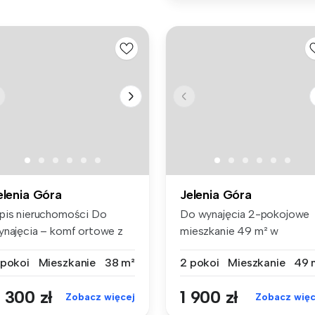
elenia Góra
Jelenia Góra
pis nieruchomości Do
Do wynajęcia 2-pokojowe
ynajęcia – komf ortowe z
mieszkanie 49 m² w
lkone...
klimatycznej k...
 pokoi
Mieszkanie
38 m²
2 pokoi
Mieszkanie
49 
 300 zł
1 900 zł
Zobacz więcej
Zobacz więc