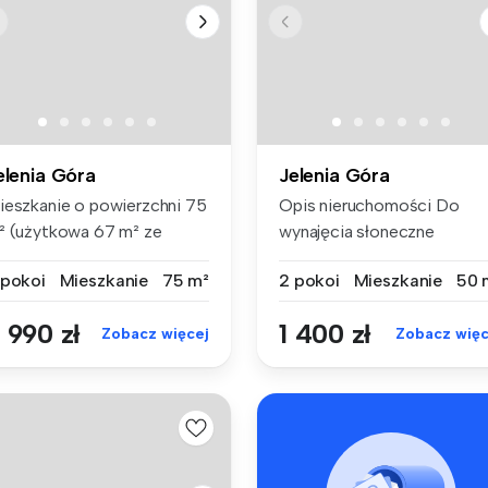
elenia Góra
Jelenia Góra
ieszkanie o powierzchni 75
Opis nieruchomości Do
² (użytkowa 67 m² ze
wynajęcia słoneczne
ględu...
mieszkanie 2-...
 pokoi
Mieszkanie
75 m²
2 pokoi
Mieszkanie
50 
 990 zł
1 400 zł
Zobacz więcej
Zobacz więc