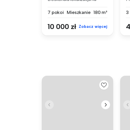
działalność...
n
7 pokoi
Mieszkanie
180 m²
3
10 000 zł
4
Zobacz więcej