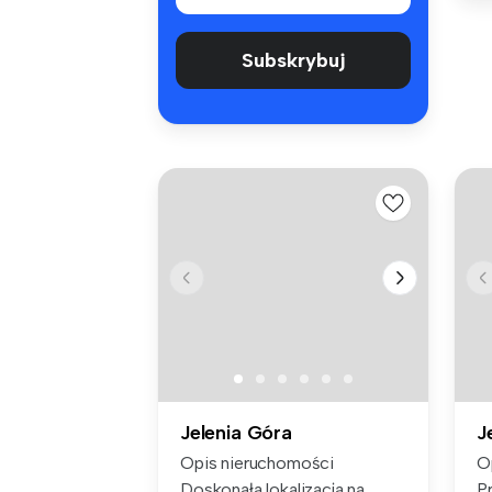
Subskrybuj
Jelenia Góra
J
Opis nieruchomości
O
Doskonała lokalizacja na
P