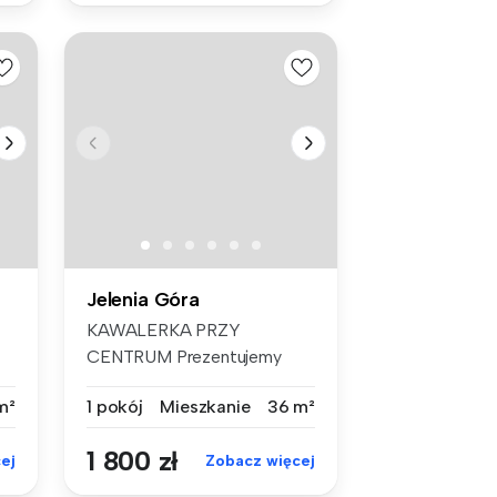
Jelenia Góra
KAWALERKA PRZY
CENTRUM Prezentujemy
Państwu do wynajęci...
m²
1 pokój
Mieszkanie
36 m²
1 800 zł
ej
Zobacz więcej