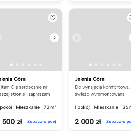
elenia Góra
Jelenia Góra
itam Cię serdecznie na
Do wynajęcia komfortowa,
aszej stronie i zapraszam
świeżo wyremontowana
 zap...
kawalerka (...
 pokoi
Mieszkanie
72 m²
1 pokój
Mieszkanie
36 
 500 zł
2 000 zł
Zobacz więcej
Zobacz więc