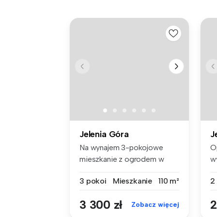
Jelenia Góra
J
Na wynajem 3-pokojowe
O
mieszkanie z ogrodem w
w
Cieplicach!...
ba
3 pokoi
Mieszkanie
110 m²
2
3 300 zł
2
Zobacz więcej