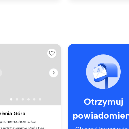
Otrzymuj
powiadomien
elenia Góra
pis nieruchomości
rzedstawiamy Państwu
Otrzymuj bezpośredni