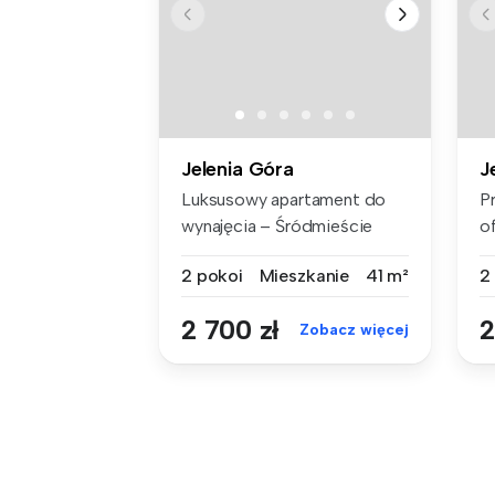
Jelenia Góra
J
Luksusowy apartament do
P
wynajęcia – Śródmieście
o
Jeleniej ...
d
2 pokoi
Mieszkanie
41 m²
2
2 700 zł
2
Zobacz więcej