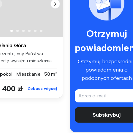
Otrzymuj
powiadomien
elenia Góra
rezentujemy Państwu
fertę wynajmu mieszkania
Otrzymuj bezpośredni
wupokojow...
powiadomienia o
 pokoi
Mieszkanie
50 m²
podobnych ofertach
 400 zł
Zobacz więcej
Subskrybuj