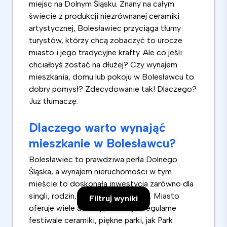
miejsc na Dolnym Śląsku. Znany na całym
świecie z produkcji niezrównanej ceramiki
artystycznej, Bolesławiec przyciąga tłumy
turystów, którzy chcą zobaczyć to urocze
miasto i jego tradycyjne krafty. Ale co jeśli
chciałbyś zostać na dłużej? Czy wynajem
mieszkania, domu lub pokoju w Bolesławcu to
dobry pomysł? Zdecydowanie tak! Dlaczego?
Już tłumaczę.
Dlaczego warto wynająć
mieszkanie w Bolesławcu?
Bolesławiec to prawdziwa perła Dolnego
Śląska, a wynajem nieruchomości w tym
mieście to doskonała inwestycja zarówno dla
singli, rodzin, jak i osób starszych. Miasto
Filtruj wyniki
oferuje wiele atrakcji, takich jak regularne
festiwale ceramiki, piękne parki, jak Park