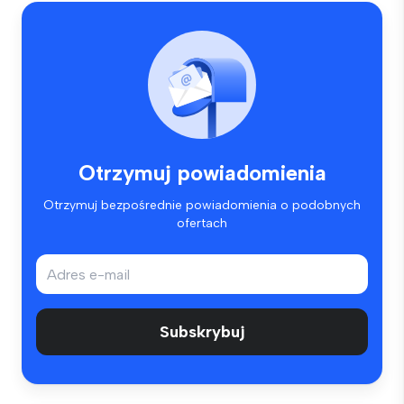
Otrzymuj powiadomienia
Otrzymuj bezpośrednie powiadomienia o podobnych
ofertach
Subskrybuj