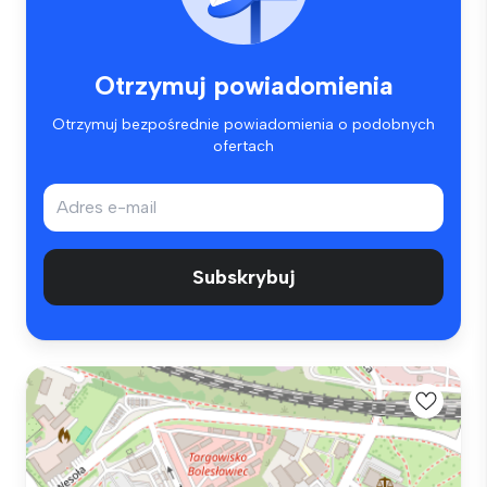
Otrzymuj powiadomienia
Otrzymuj bezpośrednie powiadomienia o podobnych
ofertach
Subskrybuj