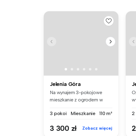
Jelenia Góra
J
Na wynajem 3-pokojowe
O
mieszkanie z ogrodem w
w
Cieplicach!...
ba
3 pokoi
Mieszkanie
110 m²
2
3 300 zł
2
Zobacz więcej