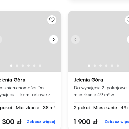
elenia Góra
Jelenia Góra
pis nieruchomości Do
Do wynajęcia 2-pokojowe
ynajęcia – komf ortowe z
mieszkanie 49 m² w
lkone...
klimatycznej k...
 pokoi
Mieszkanie
38 m²
2 pokoi
Mieszkanie
49 
 300 zł
1 900 zł
Zobacz więcej
Zobacz więc