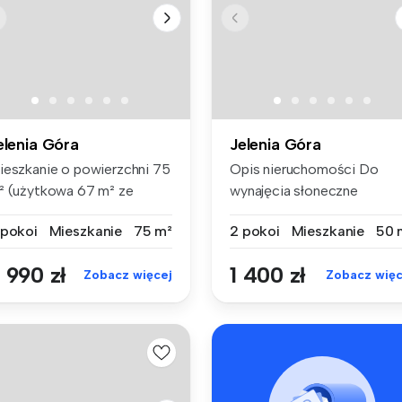
elenia Góra
Jelenia Góra
ieszkanie o powierzchni 75
Opis nieruchomości Do
² (użytkowa 67 m² ze
wynajęcia słoneczne
ględu...
mieszkanie 2-...
 pokoi
Mieszkanie
75 m²
2 pokoi
Mieszkanie
50 
 990 zł
1 400 zł
Zobacz więcej
Zobacz więc