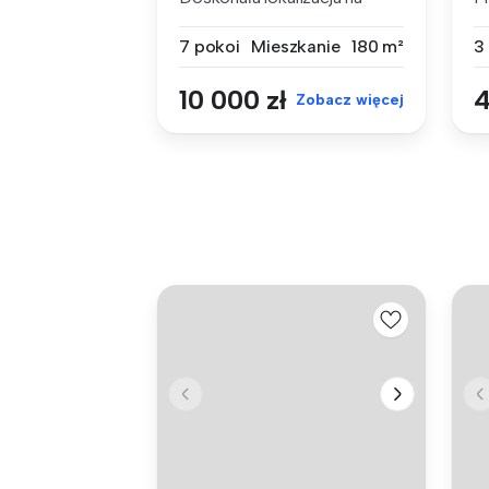
działalność...
n
7 pokoi
Mieszkanie
180 m²
3
10 000 zł
4
Zobacz więcej