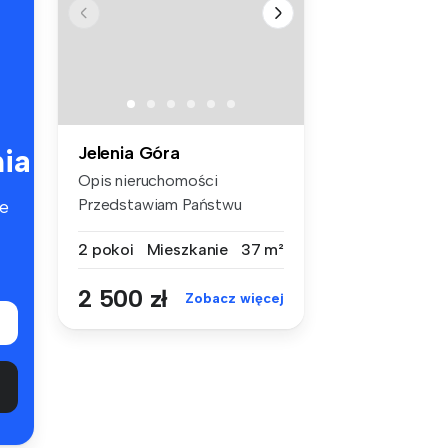
ia
Jelenia Góra
Opis nieruchomości
Przedstawiam Państwu
e
komfortowe mies...
2 pokoi
Mieszkanie
37 m²
2 500 zł
Zobacz więcej