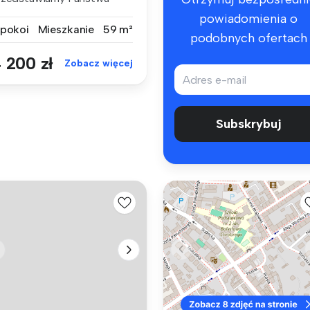
owoczesny, dw...
powiadomienia o
 pokoi
Mieszkanie
59 m²
podobnych ofertach
 200 zł
Zobacz więcej
Subskrybuj