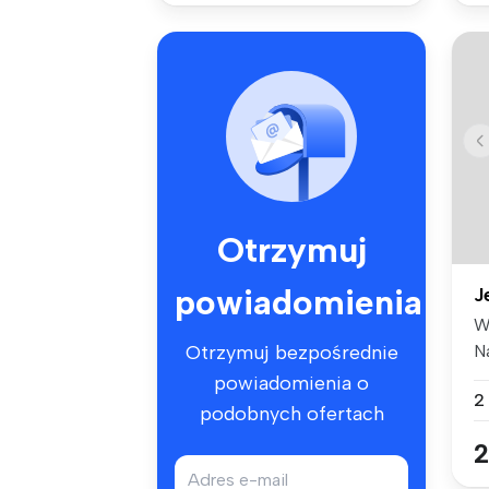
Otrzymuj
powiadomienia
J
W
N
Otrzymuj bezpośrednie
do
powiadomienia o
2
podobnych ofertach
2