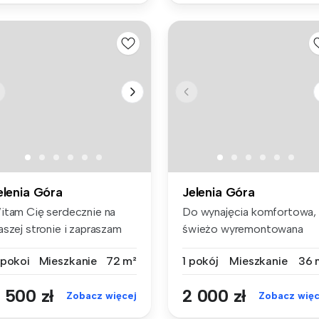
elenia Góra
Jelenia Góra
itam Cię serdecznie na
Do wynajęcia komfortowa,
aszej stronie i zapraszam
świeżo wyremontowana
 zap...
kawalerka (...
 pokoi
Mieszkanie
72 m²
1 pokój
Mieszkanie
36 
 500 zł
2 000 zł
Zobacz więcej
Zobacz więc