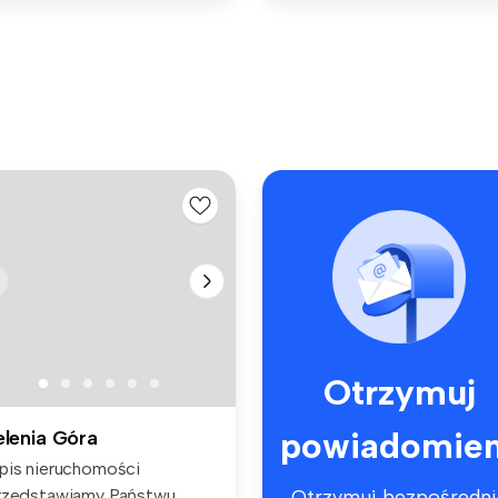
Otrzymuj
powiadomien
elenia Góra
pis nieruchomości
rzedstawiamy Państwu
Otrzymuj bezpośredni