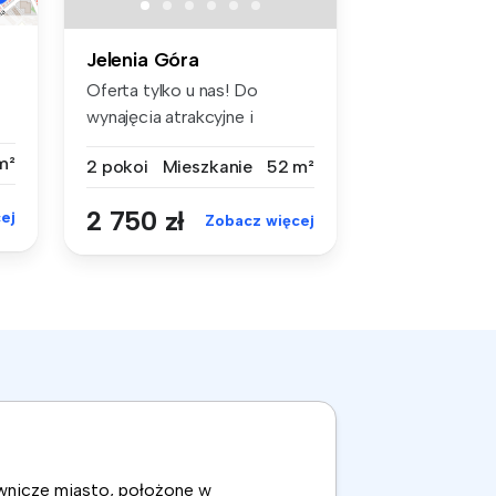
Jelenia Góra
Oferta tylko u nas! Do
wynajęcia atrakcyjne i
rozkładow...
m²
2 pokoi
Mieszkanie
52 m²
2 750 zł
ej
Zobacz więcej
ownicze miasto, położone w