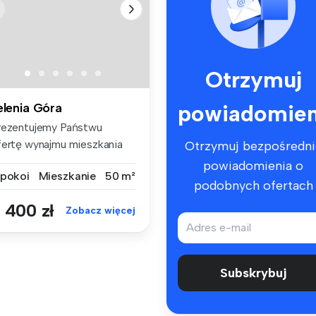
Otrzymuj
powiadomien
elenia Góra
rezentujemy Państwu
fertę wynajmu mieszkania
Otrzymuj bezpośredni
wupokojow...
powiadomienia o
 pokoi
Mieszkanie
50 m²
podobnych ofertach
 400 zł
Zobacz więcej
Subskrybuj