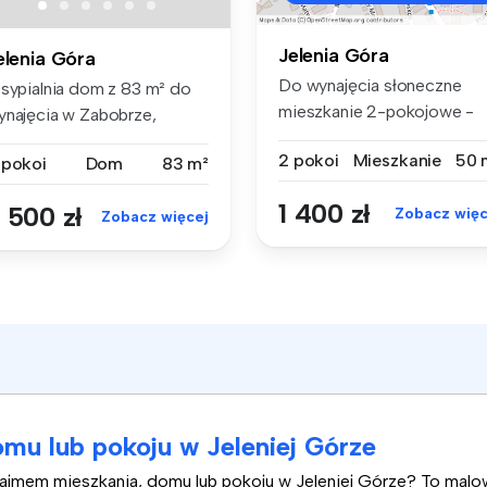
Jelenia Góra
elenia Góra
Do wynajęcia słoneczne
 sypialnia dom z 83 m² do
mieszkanie 2-pokojowe -
ynajęcia w Zabobrze,
Zabobrze I...
OLNOŚLĄ...
2 pokoi
Mieszkanie
50 
 pokoi
Dom
83 m²
1 400 zł
 500 zł
Zobacz więc
Zobacz więcej
mu lub pokoju w Jeleniej Górze
najmem mieszkania, domu lub pokoju w Jeleniej Górze? To mal