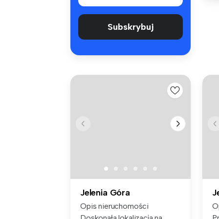
Subskrybuj
Jelenia Góra
J
Opis nieruchomości
O
Doskonała lokalizacja na
P