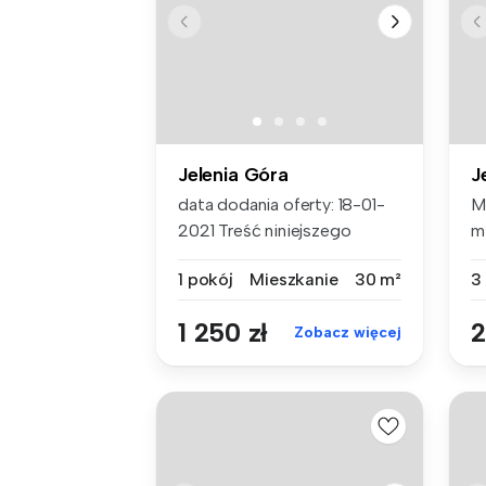
Jelenia Góra
J
data dodania oferty: 18-01-
M
2021 Treść niniejszego
m
ogłosze...
wz
1 pokój
Mieszkanie
30 m²
3
1 250 zł
2
Zobacz więcej