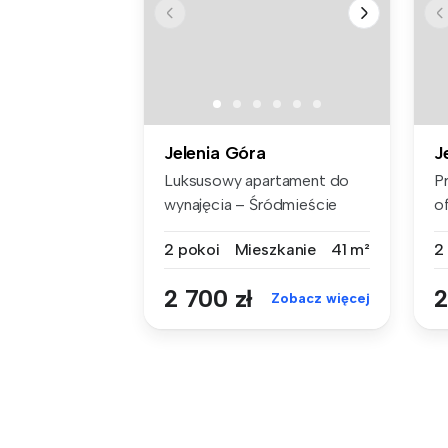
Jelenia Góra
J
Luksusowy apartament do
P
wynajęcia – Śródmieście
o
Jeleniej ...
d
2 pokoi
Mieszkanie
41 m²
2
2 700 zł
2
Zobacz więcej