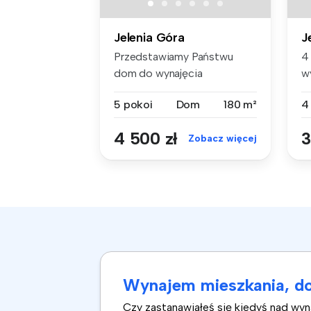
Jelenia Góra
J
Przedstawiamy Państwu
4
dom do wynajęcia
w
zlokalizowany na t...
D
5 pokoi
Dom
180 m²
4
4 500 zł
3
Zobacz więcej
Wynajem mieszkania, do
Czy zastanawiałeś się kiedyś nad wy